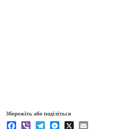
Збережіть або поділіться
F
Vi
T
M
X
E