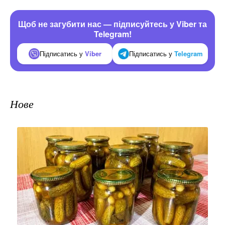
Щоб не загубити нас — підписуйтесь у Viber та
Telegram!
Підписатись у
Viber
Підписатись у
Telegram
Нове