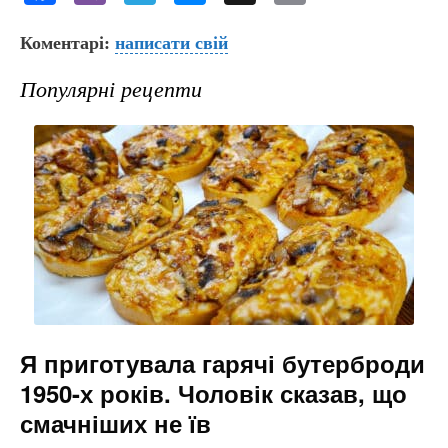
a
b
el
e
m
Коментарі:
c
er
написати свій
e
s
ai
e
gr
s
l
Популярні рецепти
b
a
e
o
m
n
o
g
k
er
Я приготувала гарячі бутерброди
1950-х років. Чоловік сказав, що
смачніших не їв