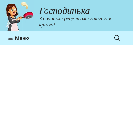
Перейти
Господинька
до
За нашими рецептами готує вся
контенту
країна!
Меню