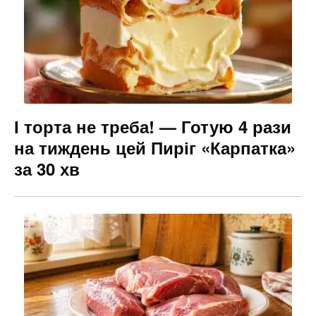
І торта не треба! — Готую 4 рази
на тиждень цей Пиріг «Карпатка»
за 30 хв