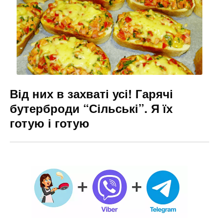
Від них в захваті усі! Гарячі
бутерброди “Сільські”. Я їх
готую і готую