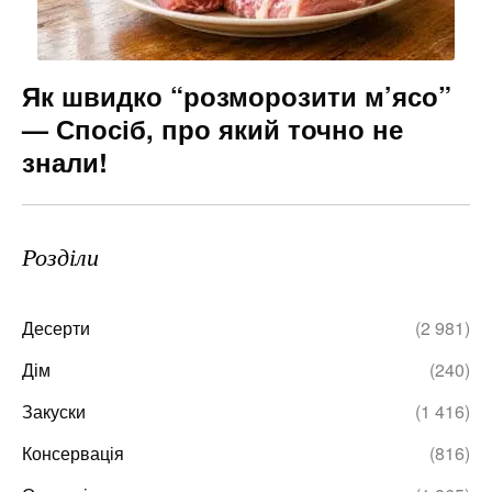
Як швидко “розморозити м’ясо”
— Спосіб, про який точно не
знали!
Розділи
Десерти
(2 981)
Дім
(240)
Закуски
(1 416)
Консервація
(816)