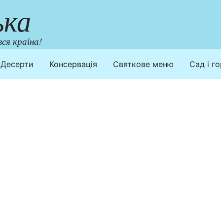
ька
ся країна!
Десерти
Консервація
Святкове меню
Сад і г