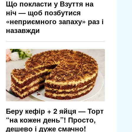
Що покласти у Взуття на
ніч — щоб позбутися
«неприємного запаху» раз і
назавжди
Беру кефір + 2 яйця — Торт
“на кожен день”! Просто,
дешево і дуже смачно!