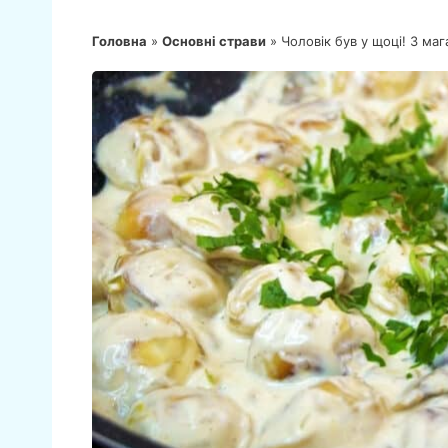
Головна
»
Основні страви
»
Чоловік був у щоці! З ма