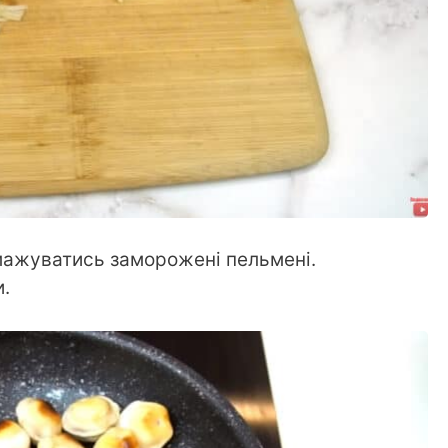
смажуватись заморожені пельмені.
.