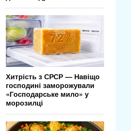
Хитрість з СРСР — Навіщо
господині заморожували
«Господарське мило» у
морозилці