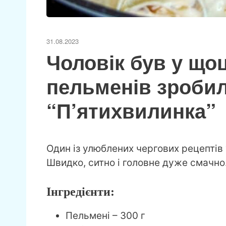
31.08.2023
Чоловік був у щоц
пельменів зробил
“П’ятихвилинка”
Один із улюблених чергових рецептів “
Швидко, ситно і головне дуже смачно
Інгредієнти:
Пельмені – 300 г