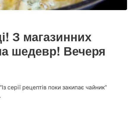
і! З магазинних
а шедевр! Вечеря
Із серії рецептів поки закипає чайник”
.