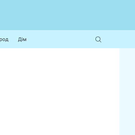
ород
Дім