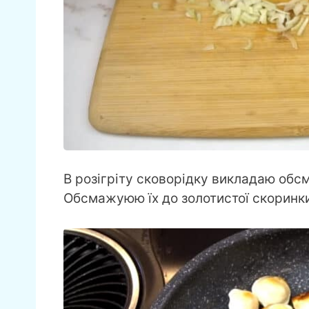
В розігріту сковорідку викладаю об
Обсмажуюю їх до золотистої скоринки