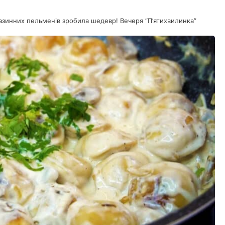
газинних пельменів зробила шедевр! Вечеря “П’ятихвилинка”