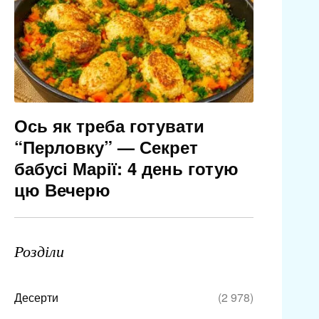
Ось як треба готувати
“Перловку” — Секрет
бабусі Марії: 4 день готую
цю Вечерю
Розділи
Десерти
(2 978)