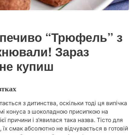
 печиво “Трюфель” з
ожнювали! Зараз
 не купиш
втках
ється з дитинства, оскільки тоді ця випічка
мі конуса з шоколадною присипкою на
єї причини і з’явилася така назва. Тісто для
 їх смак абсолютно не відчувається в готовій