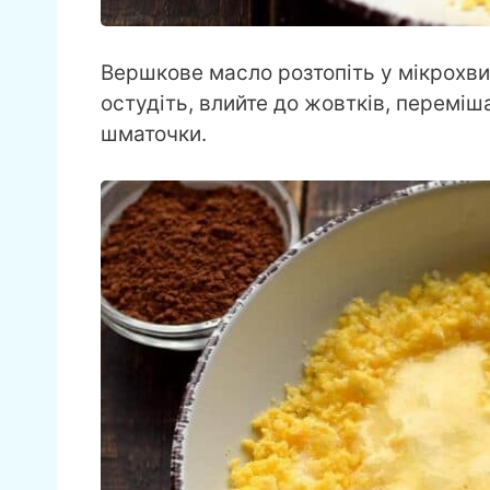
Вершкове масло розтопіть у мікрохвил
остудіть, влийте до жовтків, перемі
шматочки.