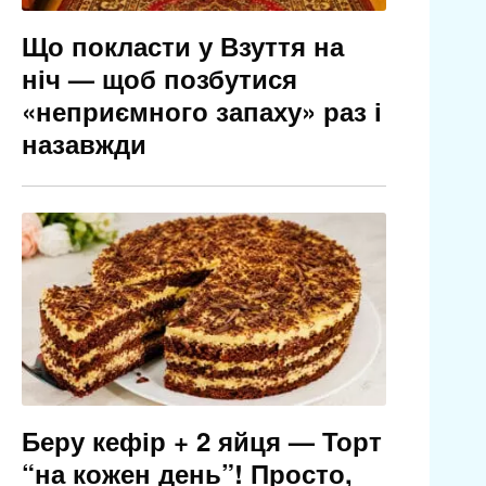
Що покласти у Взуття на
ніч — щоб позбутися
«неприємного запаху» раз і
назавжди
Беру кефір + 2 яйця — Торт
“на кожен день”! Просто,