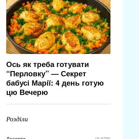
Ось як треба готувати
“Перловку” — Секрет
бабусі Марії: 4 день готую
цю Вечерю
Розділи
Десерти
(2 978)