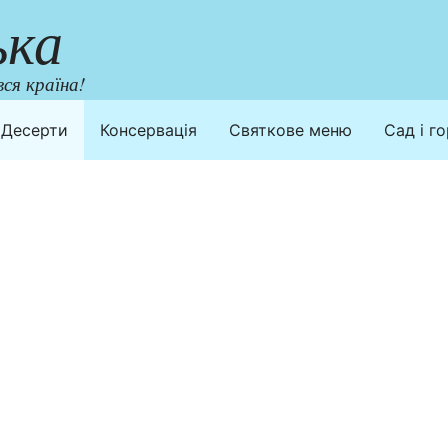
ька
ся країна!
Десерти
Консервація
Святкове меню
Сад і г