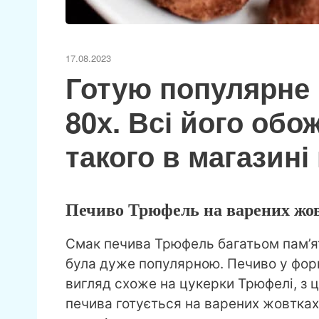
17.08.2023
Готую популярне
80х. Всі його об
такого в магазині
Печиво Трюфель на варених жо
Смак печива Трюфель багатьом пам’ята
була дуже популярною. Печиво у фор
вигляд схоже на цукерки Трюфелі, з ці
печива готується на варених жовтках,