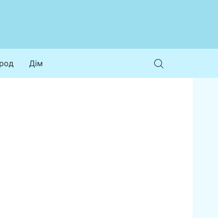
ород
Дім