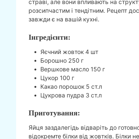
страві, але вони впливають на структ
розсипчастим і тендітним. Рецепт дос
завжди є на вашій кухні.
Інгредієнти:
Яєчний жовток 4 шт
Борошно 250 г
Вершкове масло 150 г
Цукор 100 г
Какао порошок 5 ст.л
Цукрова пудра 3 ст.л
Приготування:
Яйця заздалегідь відваріть до готовно
відокремте білки від жовтків. Білки н