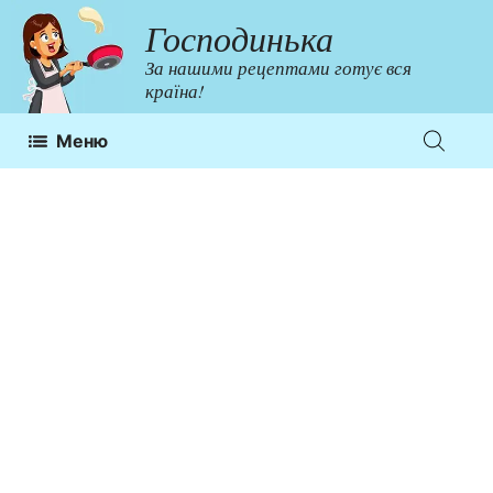
Перейти
Господинька
до
За нашими рецептами готує вся
контенту
країна!
Меню