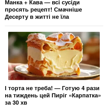
Манка + Кава — всі сусіди
просять рецепт! Смачніше
Десерту в житті не їла
І торта не треба! — Готую 4 рази
на тиждень цей Пиріг «Карпатка»
за 30 хв