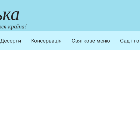
ька
ся країна!
Десерти
Консервація
Святкове меню
Сад і г