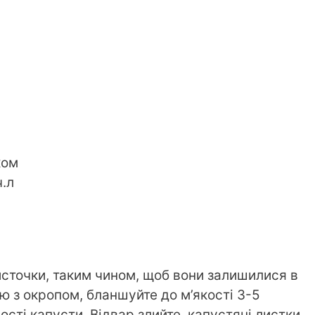
ком
ч.л
источки, таким чином, щоб вони залишилися в
лю з окропом, бланшуйте до м’якості 3-5
ості капусти. Відвар злийте, капустяні листки