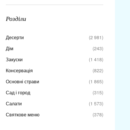
Розділи
Десерти
(2 981)
Дім
(243)
Закуски
(1 418)
Консервація
(822)
Основні страви
(1 865)
Сад і город
(315)
Салати
(1 573)
Святкове меню
(378)