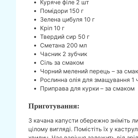
Куряче філе 2 шт
Помідори 150 г
Зелена цибуля 10 г
Кріп 10 г
Твердий сир 50 г
Сметана 200 мл
Часник 2 зубчик
Сіль за смаком
Чорний мелений перець – за сма
Рослинна олія для змащування 1 
Приправа для курки – за смаком
Приготування:
З качана капусти обережно зніміть л
цілому вигляді. Помістіть їх у кастру
хвилин. Час варіння залежить від зріл