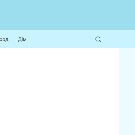
ород
Дім