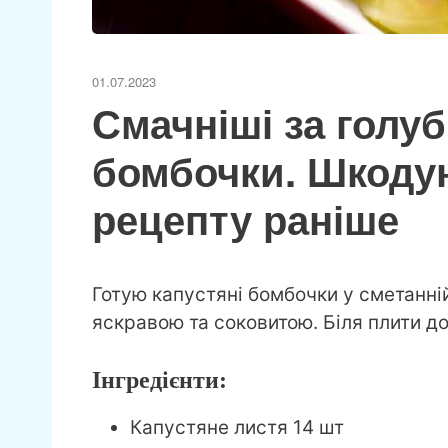
01.07.2023
Смачніші за голуб
бомбочки. Шкодую
рецепту раніше
Готую капустяні бомбочки у сметанній
яскравою та соковитою. Біля плити дов
Інгредієнти:
Капустяне листя 14 шт