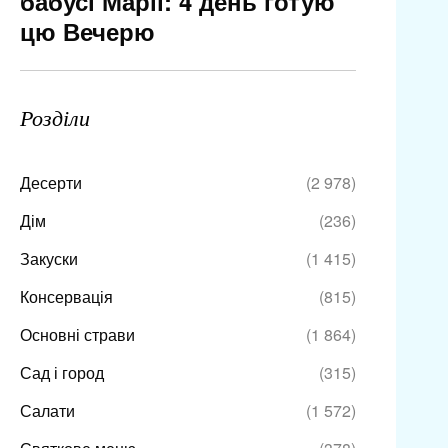
бабусі Марії: 4 день готую
цю Вечерю
Розділи
Десерти
(2 978)
Дім
(236)
Закуски
(1 415)
Консервація
(815)
Основні страви
(1 864)
Сад і город
(315)
Салати
(1 572)