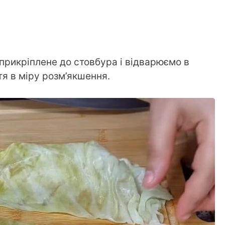
 прикріплене до стовбура і відварюємо в
тя в міру розм’якшення.