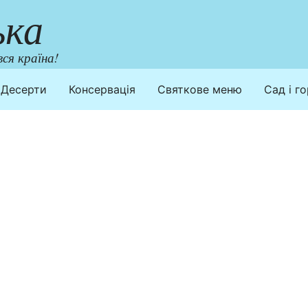
ька
ся країна!
Десерти
Консервація
Святкове меню
Сад і г