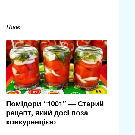
Нове
Помідори “1001” — Старий
рецепт, який досі поза
конкуренцією