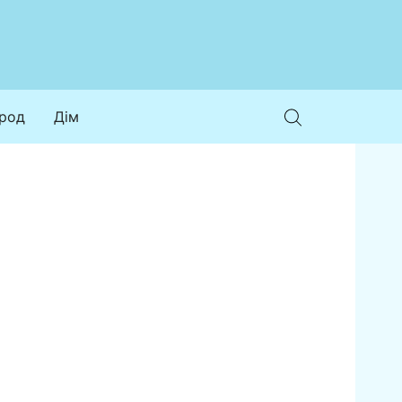
ород
Дім