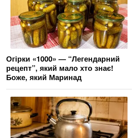
o
m
n
o
g
k
er
Огірки «1000» — “Легендарний
рецепт”, який мало хто знає!
Боже, який Маринад