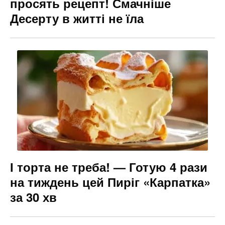
просять рецепт! Смачніше
Десерту в житті не їла
І торта не треба! — Готую 4 рази
на тиждень цей Пиріг «Карпатка»
за 30 хв