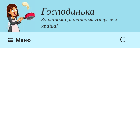
Перейти
Господинька
до
За нашими рецептами готує вся
контенту
країна!
Меню