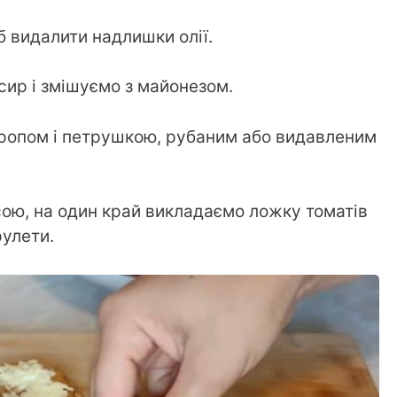
 видалити надлишки олії.
сир і змішуємо з майонезом.
кропом і петрушкою, рубаним або видавленим
ю, на один край викладаємо ложку томатів
рулети.