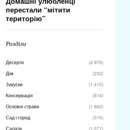
Домашні улюбленці
перестали “мітити
територію”
Розділи
Десерти
(2 975)
Дім
(232)
Закуски
(1 415)
Консервація
(814)
Основні страви
(1 862)
Сад і город
(315)
Салати
(1 571)