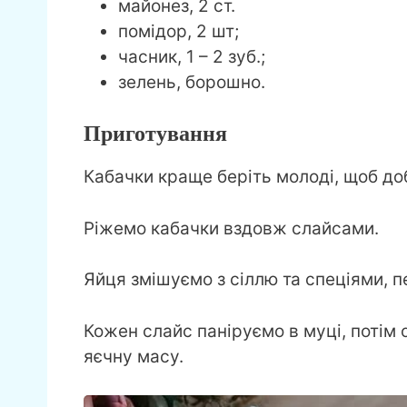
майонез, 2 ст.
помідор, 2 шт;
часник, 1 – 2 зуб.;
зелень, борошно.
Приготування
Кабачки краще беріть молоді, щоб доб
Ріжемо кабачки вздовж слайсами.
Яйця змішуємо з сіллю та спеціями, 
Кожен слайс паніруємо в муці, потім о
яєчну масу.