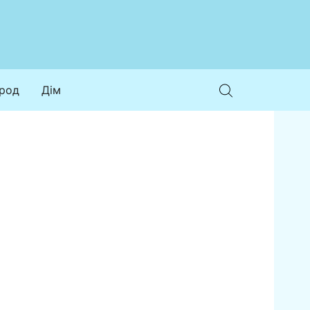
ород
Дім