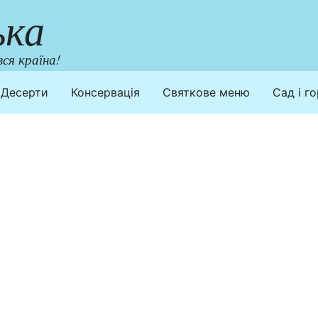
ька
ся країна!
Десерти
Консервація
Святкове меню
Сад і г