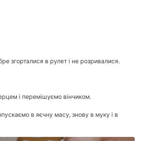
ре згорталися в рулет і не розривалися.
перцем і перемішуємо вінчиком.
пускаємо в яєчну масу, знову в муку і в