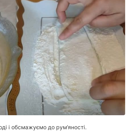
оді і обсмажуємо до рум’яності.