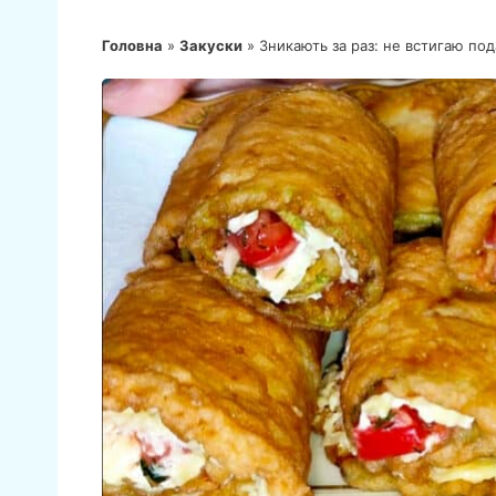
Головна
»
Закуски
»
Зникають за раз: не встигаю пода