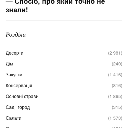
— Спосіб, про який точно не
знали!
Розділи
Десерти
(2 981)
Дім
(240)
Закуски
(1 416)
Консервація
(816)
Основні страви
(1 865)
Сад і город
(315)
Салати
(1 573)