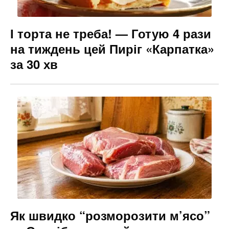
І торта не треба! — Готую 4 рази
на тиждень цей Пиріг «Карпатка»
за 30 хв
Як швидко “розморозити м’ясо”