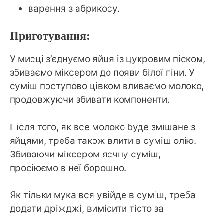
варення з абрикосу.
Приготування:
У мисці з’єднуємо яйця із цукровим піском,
збиваємо міксером до появи білої піни. У
суміш поступово цівком вливаємо молоко,
продовжуючи збивати компоненти.
Після того, як все молоко буде змішане з
яйцями, треба також влити в суміш олію.
Збиваючи міксером яєчну суміш,
просіюємо в неї борошно.
Як тільки мука вся увійде в суміш, треба
додати дріжджі, вимісити тісто за