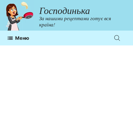
Перейти
Господинька
до
За нашими рецептами готує вся
контенту
країна!
Меню