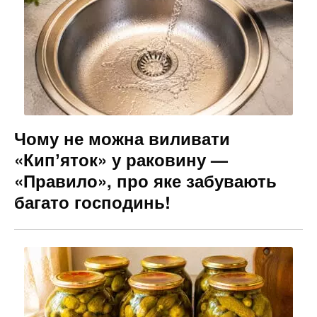
Чому не можна виливати
«Кипʼяток» у раковину —
«Правило», про яке забувають
багато господинь!