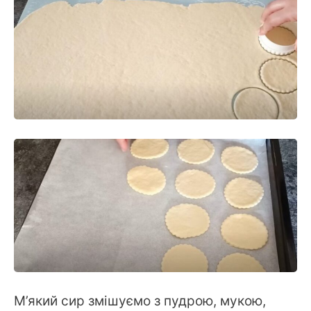
М’який сир змішуємо з пудрою, мукою,