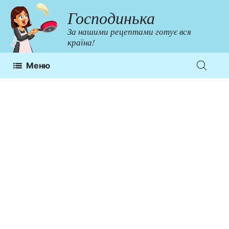
Перейти
Господинька
до
За нашими рецептами готує вся
контенту
країна!
Меню