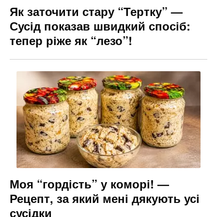
Як заточити стару “Тертку” —
Сусід показав швидкий спосіб:
тепер ріже як “лезо”!
Моя “гордість” у коморі! —
Рецепт, за який мені дякують усі
сусідки