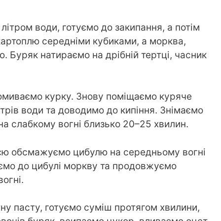
ітром води, готуємо до закипання, а потім
картоплю середніми кубиками, а морква,
. Буряк натираємо на дрібній тертці, часник
ромиваємо курку. Знову поміщаємо куряче
трів води та доводимо до кипіння. Знімаємо
на слабкому вогні близько 20–25 хвилин.
лією обсмажуємо цибулю на середньому вогні
аємо до цибулі моркву та продовжуємо
огні.
у пасту, готуємо суміш протягом хвилини,