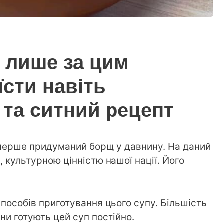
 лише за цим
їсти навіть
 та ситний рецепт
перше придуманий борщ у давнину. На даний
культурною цінністю нашої нації. Його
 способів приготування цього супу. Більшість
они готують цей суп постійно.