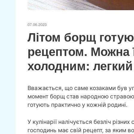
07.06.2023
Літом борщ готую
рецептом. Можна 
холодним: легкий
Вважається, що саме козаками був у
момент борщ став народною стравою, 
готують практично у кожній родині.
У кулінарії налічується безліч різних
господинь має свій рецепт, за яким в