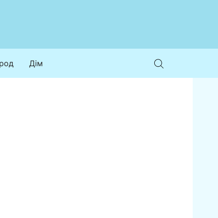
ород
Дім