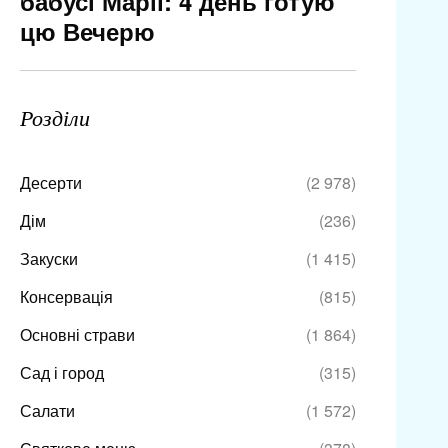
бабусі Марії: 4 день готую
цю Вечерю
Розділи
Десерти
(2 978)
Дім
(236)
Закуски
(1 415)
Консервація
(815)
Основні страви
(1 864)
Сад і город
(315)
Салати
(1 572)