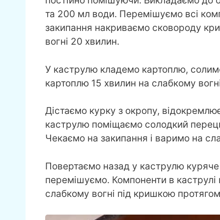
постійно помішуючи. Викладаємо до о
та 200 мл води. Перемішуємо всі ком
закипання накриваємо сковороду кр
вогні 20 хвилин.
У каструлю кладемо картоплю, солим
картоплю 15 хвилин на слабкому вогн
Дістаємо курку з окропу, відокремлює
каструлю поміщаємо солодкий перець,
Чекаємо на закипання і варимо на сла
Повертаємо назад у каструлю куряче м
перемішуємо. Компоненти в каструлі п
слабкому вогні під кришкою протягом