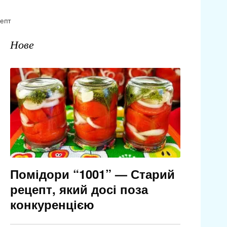
цепт
Нове
Помідори “1001” — Старий
рецепт, який досі поза
конкуренцією