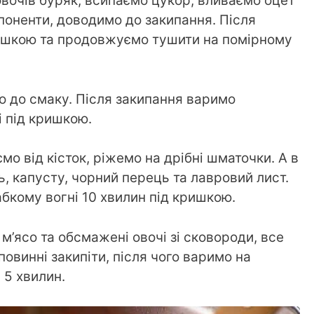
вочів буряк, всипаємо цукор, вливаємо оцет
поненти, доводимо до закипання. Після
ишкою та продовжуємо тушити на помірному
о до смаку. Після закипання варимо
і під кришкою.
мо від кісток, ріжемо на дрібні шматочки. А в
 капусту, чорний перець та лавровий лист.
бкому вогні 10 хвилин під кришкою.
’ясо та обсмажені овочі зі сковороди, все
овинні закипіти, після чого варимо на
 5 хвилин.