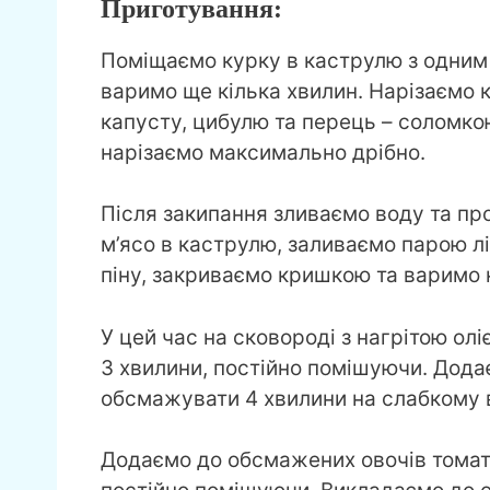
Приготування:
Поміщаємо курку в каструлю з одним л
варимо ще кілька хвилин. Нарізаємо 
капусту, цибулю та перець – соломкою
нарізаємо максимально дрібно.
Після закипання зливаємо воду та п
м’ясо в каструлю, заливаємо парою лі
піну, закриваємо кришкою та варимо 
У цей час на сковороді з нагрітою о
3 хвилини, постійно помішуючи. Дод
обсмажувати 4 хвилини на слабкому в
Додаємо до обсмажених овочів томатн