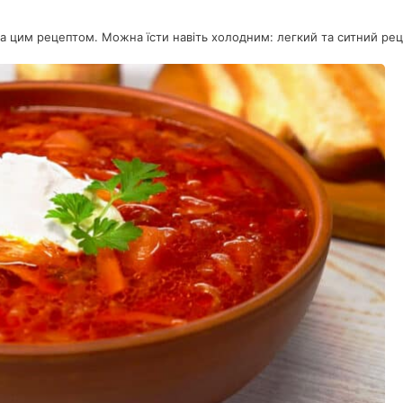
а цим рецептом. Можна їсти навіть холодним: легкий та ситний ре