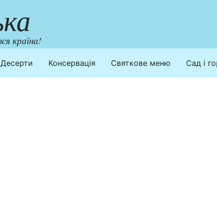
ька
ся країна!
Десерти
Консервація
Святкове меню
Сад і г