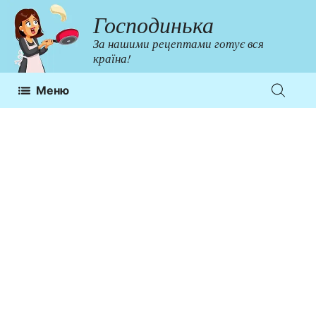
Перейти
Господинька
до
За нашими рецептами готує вся
контенту
країна!
Меню