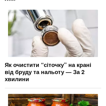
c
er
e
s
ai
e
gr
s
l
b
a
e
o
m
n
o
g
k
er
Як очистити “сіточку” на крані
від бруду та нальоту — За 2
хвилини