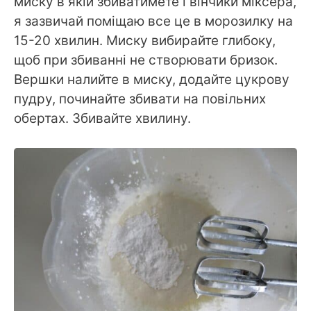
миску в якій збиватимете і вінчики міксера,
я зазвичай поміщаю все це в морозилку на
15-20 хвилин. Миску вибирайте глибоку,
щоб при збиванні не створювати бризок.
Вершки налийте в миску, додайте цукрову
пудру, починайте збивати на повільних
обертах. Збивайте хвилину.