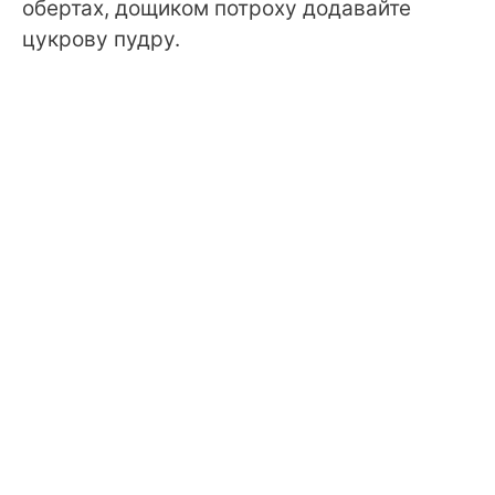
обертах, дощиком потроху додавайте
цукрову пудру.