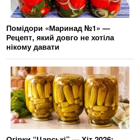
Помідори «Маринад №1» —
Рецепт, який довго не хотіла
нікому давати
Огірки “Царські” — Хіт 2026: