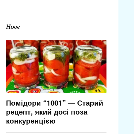
Нове
Помідори “1001” — Старий
рецепт, який досі поза
конкуренцією