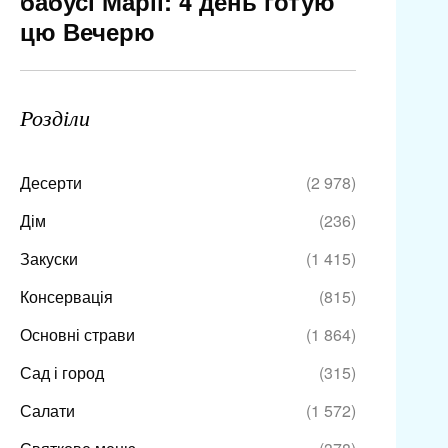
бабусі Марії: 4 день готую
цю Вечерю
Розділи
Десерти
(2 978)
Дім
(236)
Закуски
(1 415)
Консервація
(815)
Основні страви
(1 864)
Сад і город
(315)
Салати
(1 572)