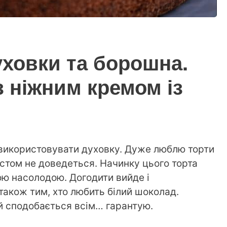
уховки та борошна.
 ніжним кремом із
 використовувати духовку. Дуже люблю торти
істом не доведеться. Начинку цього торта
ою насолодою. Догодити вийде і
акож тим, хто любить білий шоколад.
й сподобається всім… гарантую.