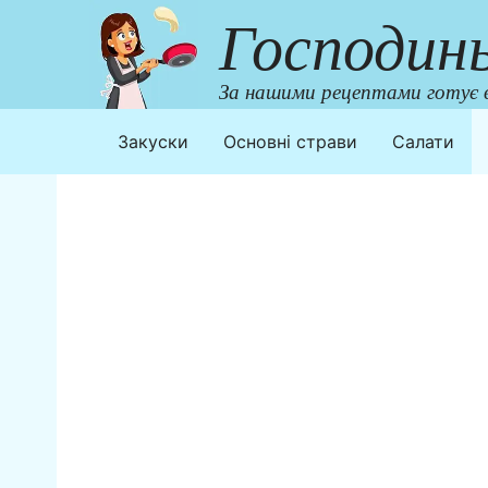
Перейти
Господин
до
контенту
За нашими рецептами готує в
Закуски
Основні страви
Салати