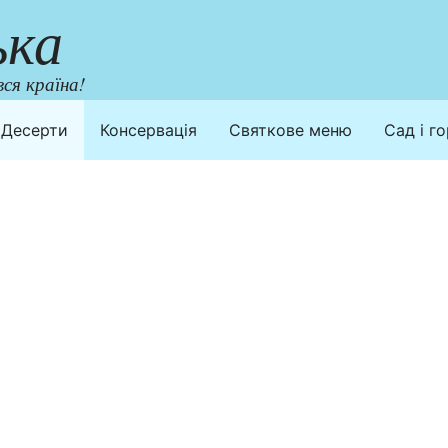
ька
ся країна!
Десерти
Консервація
Святкове меню
Сад і г