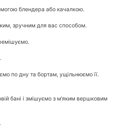
омогою блендера або качалкою.
им, зручним для вас способом.
еремішуємо.
.
мо по дну та бортам, ущільнюємо її.
ій бані і змішуємо з м’яким вершковим
.