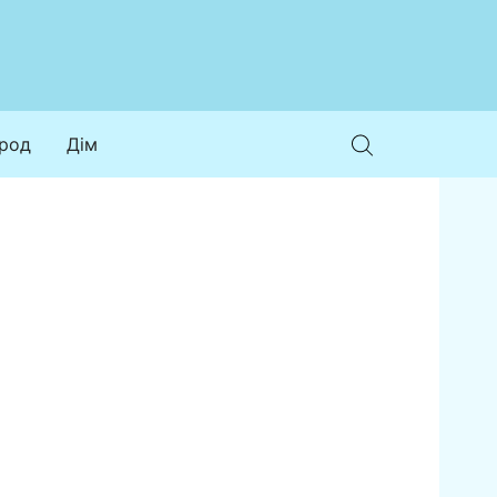
ород
Дім