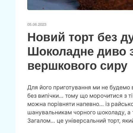
05.06.2023
Новий торт без д
Шоколадне диво з
вершкового сиру
Для його приготування ми не будемо
без випічки… тому що морочитися з т
можна порівняти напевно… із райськ
шанувальникам чорного шоколаду, а т
Загалом… це універсальний торт, яки