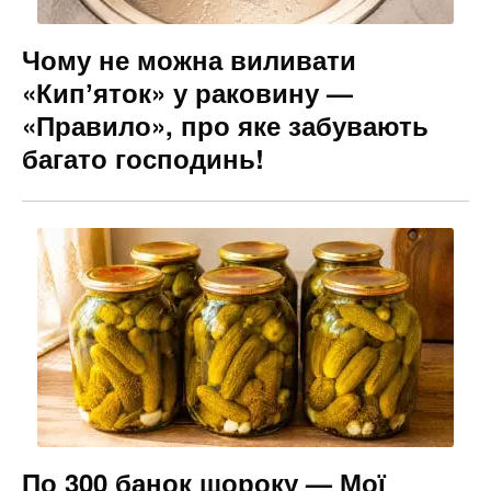
Чому не можна виливати
«Кипʼяток» у раковину —
«Правило», про яке забувають
багато господинь!
По 300 банок щороку — Мої