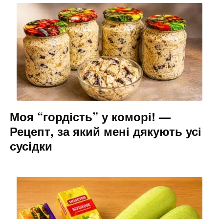
Моя “гордість” у коморі! —
Рецепт, за який мені дякують усі
сусідки