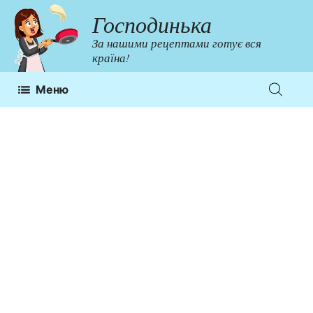
Перейти
Господинька
до
За нашими рецептами готує вся
контенту
країна!
Меню