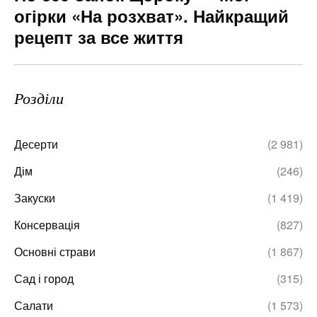
огірки «На розхват». Найкращий
рецепт за все життя
Розділи
Десерти
(2 981)
Дім
(246)
Закуски
(1 419)
Консервація
(827)
Основні страви
(1 867)
Сад і город
(315)
Салати
(1 573)