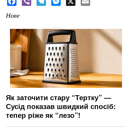
F
Vi
T
M
X
E
a
b
el
e
m
Нове
c
er
e
s
ai
e
gr
s
l
b
a
e
o
m
n
o
g
k
er
Як заточити стару “Тертку” —
Сусід показав швидкий спосіб:
тепер ріже як “лезо”!