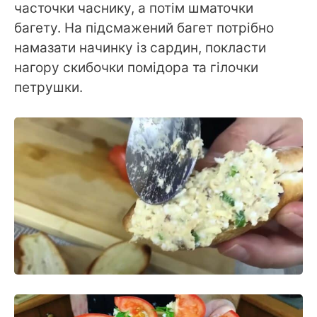
часточки часнику, а потім шматочки
багету. На підсмажений багет потрібно
намазати начинку із сардин, покласти
нагору скибочки помідора та гілочки
петрушки.