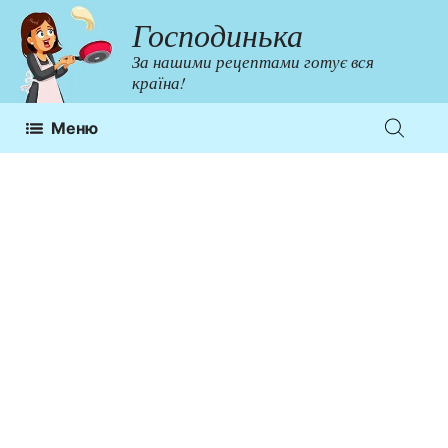
Перейти
Господинька
до
За нашими рецептами готує вся
контенту
країна!
Меню