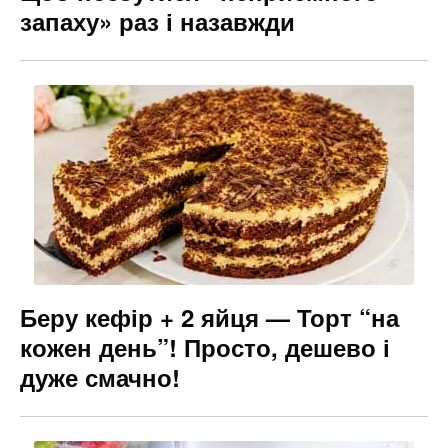
запаху» раз і назавжди
Беру кефір + 2 яйця — Торт “на
кожен день”! Просто, дешево і
дуже смачно!