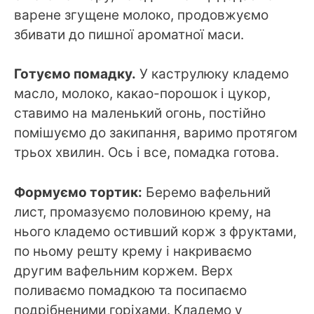
варене згущене молоко, продовжуємо
збивати до пишної ароматної маси.
Готуємо помадку.
У каструлюку кладемо
масло, молоко, какао-порошок і цукор,
ставимо на маленький огонь, постійно
помішуємо до закипання, варимо протягом
трьох хвилин. Ось і все, помадка готова.
Формуємо тортик:
Беремо вафельний
лист, промазуємо половиною крему, на
нього кладемо остивший корж з фруктами,
по ньому решту крему і накриваємо
другим вафельним коржем. Верх
поливаємо помадкою та посипаємо
подрібненими горіхами. Кладемо у