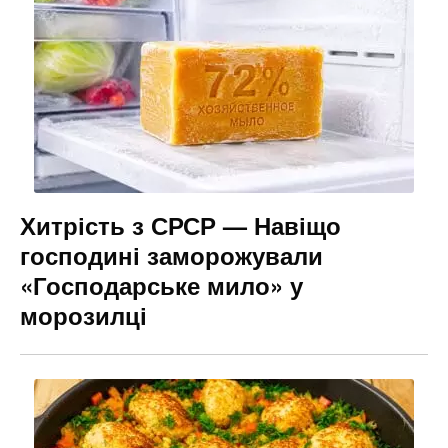
Хитрість з СРСР — Навіщо
господині заморожували
«Господарське мило» у
морозилці