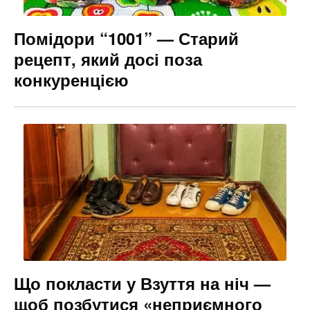
Помідори “1001” — Старий
рецепт, який досі поза
конкуренцією
Що покласти у Взуття на ніч —
щоб позбутися «неприємного