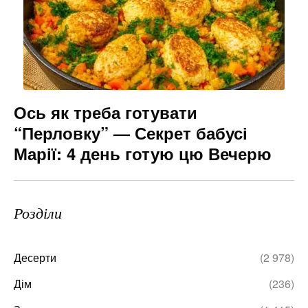
Ось як треба готувати
“Перловку” — Секрет бабусі
Марії: 4 день готую цю Вечерю
Розділи
Десерти
(2 978)
Дім
(236)