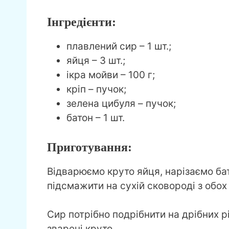
Інгредієнти:
плавлений сир – 1 шт.;
яйця – 3 шт.;
ікра мойви – 100 г;
кріп – пучок;
зелена цибуля – пучок;
батон – 1 шт.
Приготування:
Відварюємо круто яйця, нарізаємо бат
підсмажити на сухій сковороді з обох 
Сир потрібно подрібнити на дрібних р
зварені круто.