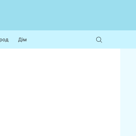
ород
Дім