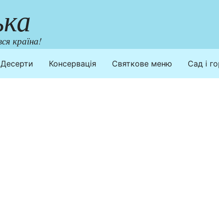
ька
ся країна!
Десерти
Консервація
Святкове меню
Сад і г