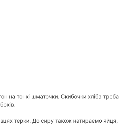
он на тонкі шматочки. Скибочки хліба треба
боків.
ізцях терки. До сиру також натираємо яйця,