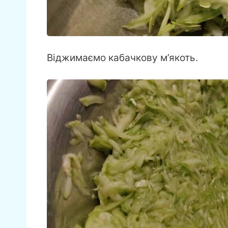
Віджимаємо кабачкову м’якоть.