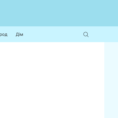
ород
Дім