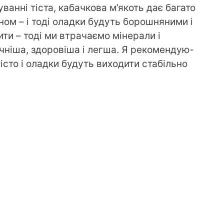
ванні тіста, кабачкова м’якоть дає багато
ном – і тоді оладки будуть борошняними і
ити – тоді ми втрачаємо мінерали і
чніша, здоровіша і легша. Я рекомендую-
 тісто і оладки будуть виходити стабільно