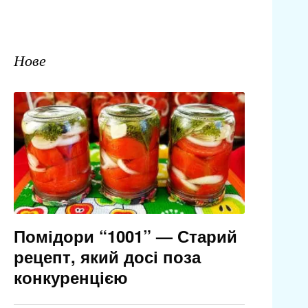
Нове
Помідори “1001” — Старий
рецепт, який досі поза
конкуренцією