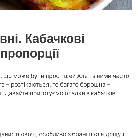
вні. Кабачкові
 пропорції
, що може бути простіше? Але і з ними часто
то – розтікаються, то багато борошна –
і. Давайте приготуємо оладки з кабачків
янисті овочі, особливо зібрані після дощу і