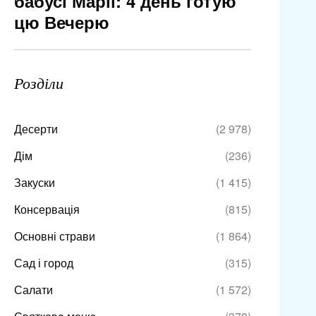
бабусі Марії: 4 день готую
цю Вечерю
Розділи
Десерти
(2 978)
Дім
(236)
Закуски
(1 415)
Консервація
(815)
Основні страви
(1 864)
Сад і город
(315)
Салати
(1 572)