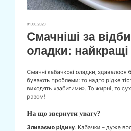
01.06.2023
Смачніші за відби
оладки: найкращі
Смачні кабачкові оладки, здавалося б
бувають проблеми: то надто рідке тіс
виходять «забитими». То жирні, то сух
разом!
На що звернути увагу?
Зливаємо рідину
. Кабачки – дуже вод