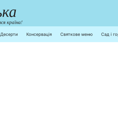
ька
ся країна!
Десерти
Консервація
Святкове меню
Сад і г