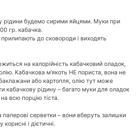
 рідини будемо сирими яйцями. Муки при
00 гр. кабачка.
 прилипають до сковороди і виходять
аржиться на калорійність кабачковий оладок,
лію. Кабачкова м’якоть НЕ пориста, вона не
 баклажани або картопля, олію тут може
и кабачкову рідину – багато муки для оладок
 на всю порцію тіста.
а паперові серветки – вони вберуть залишки
корисні і дієтичні.