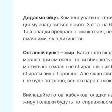
Додаємо яйця.
Компенсувати нестачу
цьому знадобиться всього 3 ст.л. на 6
Такі оладки прекрасно смажаться, не
смачними, як в дитинстві.
Останній пункт – жир
. Багато хто ск
мовляв при смаженні вони вбирають о
містить крохмаль і не вбирає олію як
вбирати лише борошно. Але якщо злит
і не буде потрібно, всього пара ложок
Викладайте готові кабачкові оладки н
жиру і оладки будуть по-справжньому 