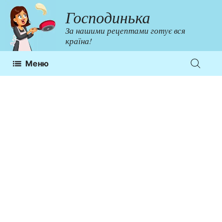
Перейти
Господинька
до
За нашими рецептами готує вся
контенту
країна!
Меню