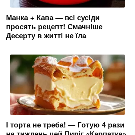
Манка + Кава — всі сусіди
просять рецепт! Смачніше
Десерту в житті не їла
І торта не треба! — Готую 4 рази
на тиждень цей Пиріг «Карпатка»