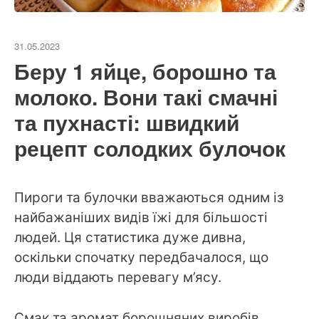
31.05.2023
Беру 1 яйце, борошно та
молоко. Вони такі смачні
та пухнасті: швидкий
рецепт солодких булочок
Пироги та булочки вважаються одним із
найбажаніших видів їжі для більшості
людей. Ця статистика дуже дивна,
оскільки спочатку передбачалося, що
люди віддають перевагу м’ясу.
Смак та аромат борошняних виробів