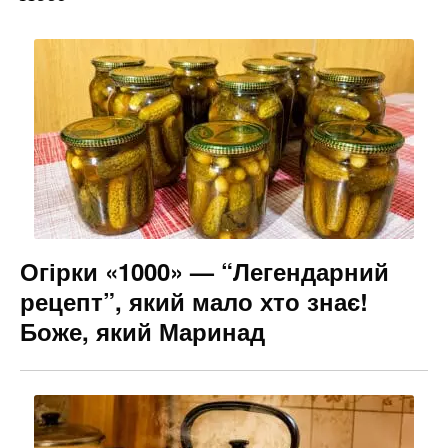
c
er
e
s
ai
e
gr
s
l
b
a
e
o
m
n
o
g
k
er
Огірки «1000» — “Легендарний
рецепт”, який мало хто знає!
Боже, який Маринад