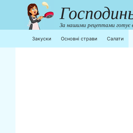
Перейти
Господин
до
контенту
За нашими рецептами готує в
Закуски
Основні страви
Салати