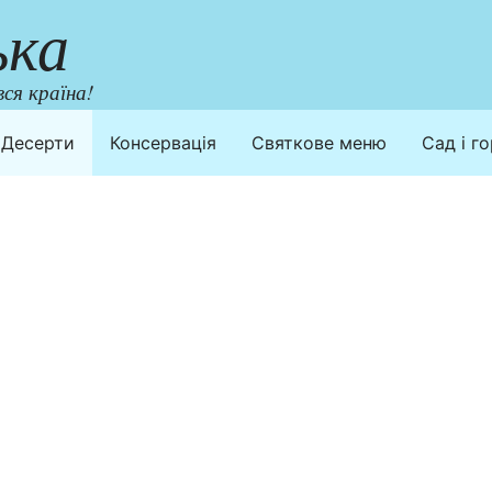
ька
ся країна!
Десерти
Консервація
Святкове меню
Сад і г