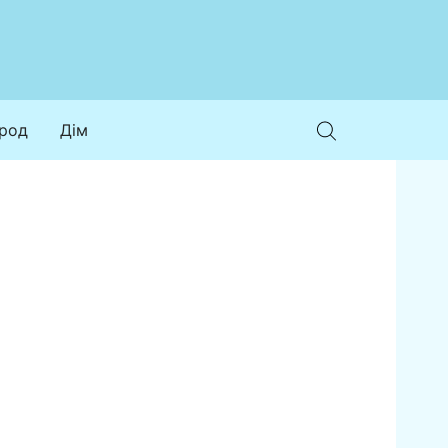
ород
Дім