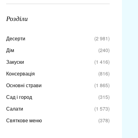
Розділи
Десерти
(2 981)
Дім
(240)
Закуски
(1 416)
Консервація
(816)
Основні страви
(1 865)
Сад і город
(315)
Салати
(1 573)
Святкове меню
(378)