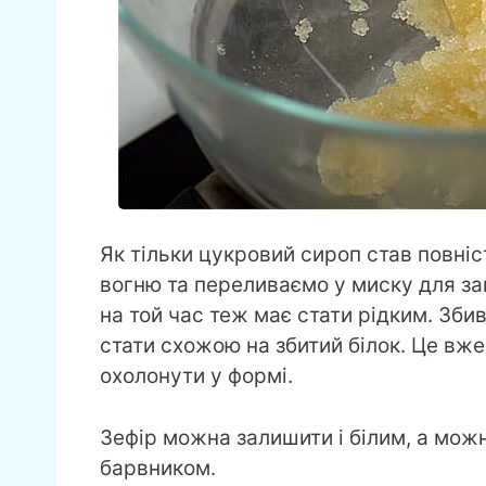
Як тільки цукровий сироп став повніст
вогню та переливаємо у миску для з
на той час теж має стати рідким. Зб
стати схожою на збитий білок. Це вже
охолонути у формі.
Зефір можна залишити і білим, а мож
барвником.