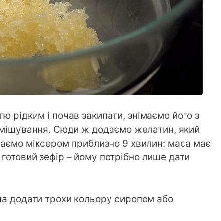
ю рідким і почав закипати, знімаємо його з
амішування. Сюди ж додаємо желатин, який
иваємо міксером приблизно 9 хвилин: маса має
 готовий зефір – йому потрібно лише дати
на додати трохи кольору сиропом або