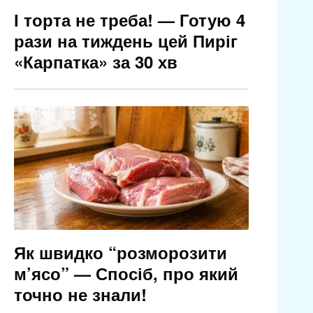
І торта не треба! — Готую 4
рази на тиждень цей Пиріг
«Карпатка» за 30 хв
Як швидко “розморозити
м’ясо” — Спосіб, про який
точно не знали!