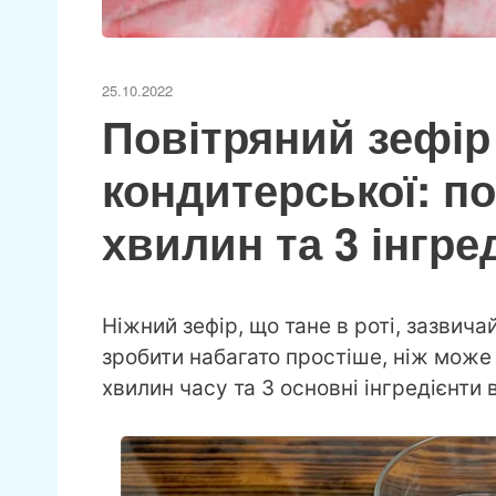
25.10.2022
Повітряний зефір 
кондитерської: по
хвилин та 3 інгре
Ніжний зефір, що тане в роті, зазвич
зробити набагато простіше, ніж може
хвилин часу та 3 основні інгредієнти в