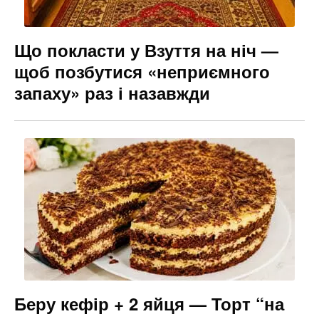
Що покласти у Взуття на ніч —
щоб позбутися «неприємного
запаху» раз і назавжди
Беру кефір + 2 яйця — Торт “на