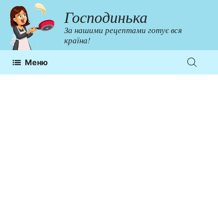
Перейти
Господинька
до
За нашими рецептами готує вся
контенту
країна!
Меню