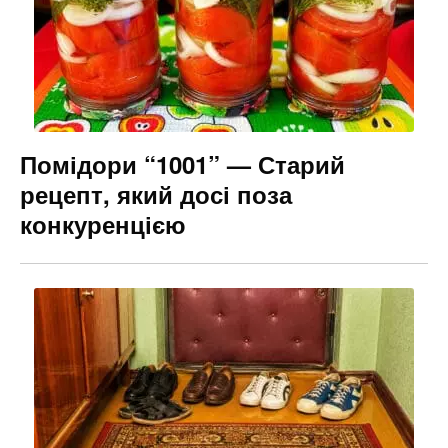
k
er
Помідори “1001” — Старий
рецепт, який досі поза
конкуренцією