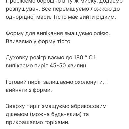
Просіюємо борошно в ту ж миску, додаємо
розпушувач. Все перемішуємо ложкою до
однорідної маси. Тісто має вийти рідким.
Форму для випікання змащуємо олією.
Вливаємо у форму тісто.
Духовку розігріваємо до 180 ° C і
випікаємо пиріг 45-50 хвилин.
Готовий пиріг залишаємо охолонути, і
вийняти з форми.
Зверху пиріг змащуємо абрикосовим
джемом (можна будь-яким) та
прикрашаємо горіхами.