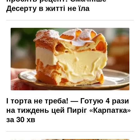
Десерту в житті не їла
І торта не треба! — Готую 4 рази
на тиждень цей Пиріг «Карпатка»
за 30 хв