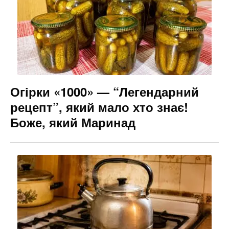
k
er
Огірки «1000» — “Легендарний
рецепт”, який мало хто знає!
Боже, який Маринад