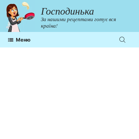
Перейти
Господинька
до
За нашими рецептами готує вся
контенту
країна!
Меню