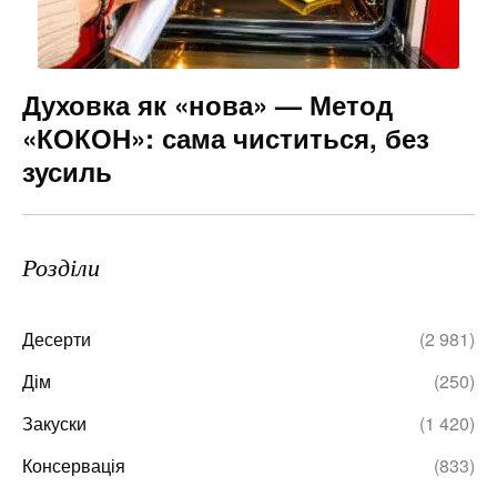
Духовка як «нова» — Метод
«КОКОН»: сама чиститься, без
зусиль
Розділи
Десерти
(2 981)
Дім
(250)
Закуски
(1 420)
Консервація
(833)