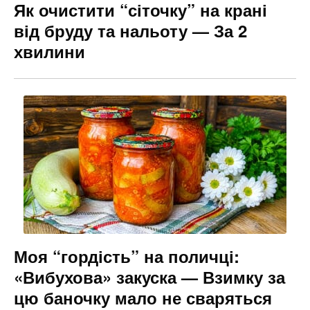
Як очистити “сіточку” на крані
від бруду та нальоту — За 2
хвилини
Моя “гордість” на поличці:
«Вибухова» закуска — Взимку за
цю баночку мало не сваряться