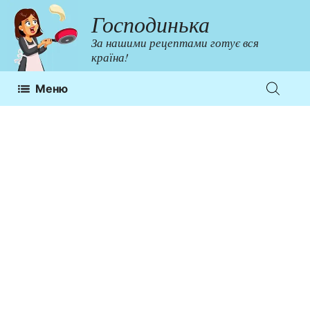
Перейти
Господинька
до
За нашими рецептами готує вся
контенту
країна!
Меню