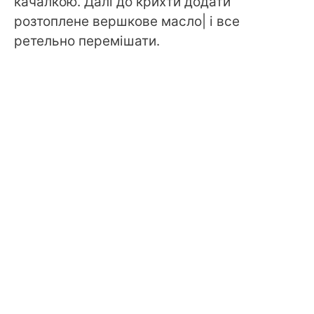
качалкою. Далі до крихти додати
розтоплене вершкове масло| і все
ретельно перемішати.