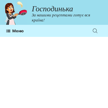
Перейти
Господинька
до
За нашими рецептами готує вся
контенту
країна!
Меню