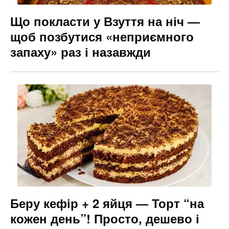
Що покласти у Взуття на ніч —
щоб позбутися «неприємного
запаху» раз і назавжди
Беру кефір + 2 яйця — Торт “на
кожен день”! Просто, дешево і