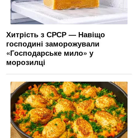
Хитрість з СРСР — Навіщо
господині заморожували
«Господарське мило» у
морозилці