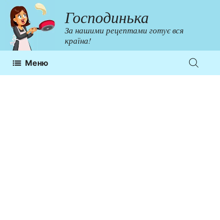
Перейти
Господинька
до
За нашими рецептами готує вся
контенту
країна!
Меню