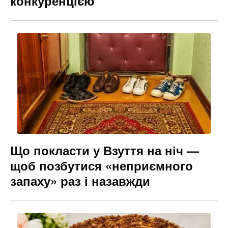
конкуренцією
Що покласти у Взуття на ніч —
щоб позбутися «неприємного
запаху» раз і назавжди