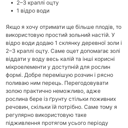
2–3 краплі оцту
1 відро води
Якщо я хочу отримати ще більше плодів, то
використовую простий зольний настій. У
відро води додаю 1 склянку деревної золи і
2–3 краплі оцту. Саме оцет допомагає золі
віддати у воду весь калій та інші корисні
мікроелементи у доступній для рослин
формі. Добре перемішую розчин і рясно
поливаю ним перець. Перегодовувати
золою практично неможливо, адже
рослина бере із ґрунту стільки поживних
речовин, скільки їй потрібно. Саме тому я
регулярно використовую таке
підживлення протягом усього періоду