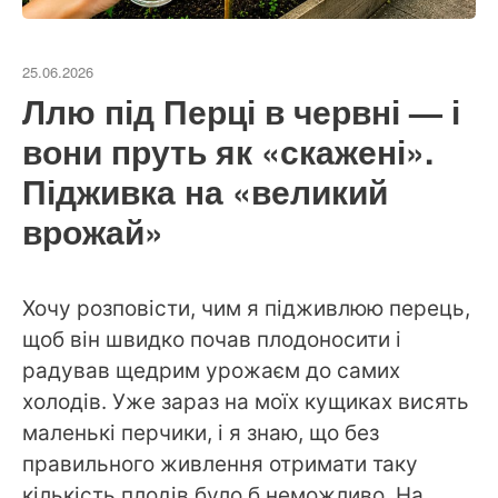
25.06.2026
Ллю під Перці в червні — і
вони пруть як «скажені».
Підживка на «великий
врожай»
Хочу розповісти, чим я підживлюю перець,
щоб він швидко почав плодоносити і
радував щедрим урожаєм до самих
холодів. Уже зараз на моїх кущиках висять
маленькі перчики, і я знаю, що без
правильного живлення отримати таку
кількість плодів було б неможливо. На