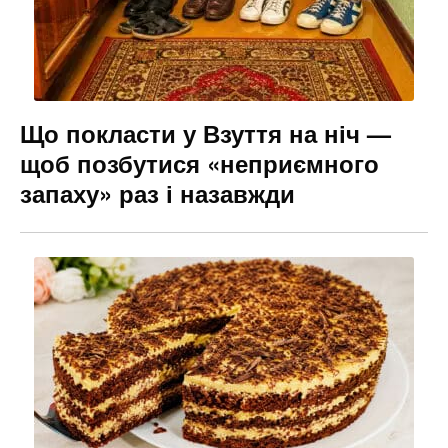
Що покласти у Взуття на ніч —
щоб позбутися «неприємного
запаху» раз і назавжди