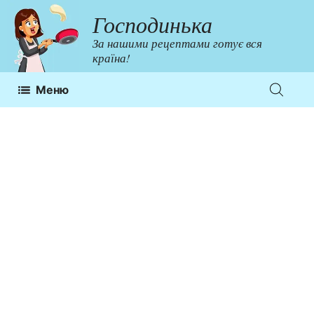
Перейти
Господинька
до
За нашими рецептами готує вся
контенту
країна!
Меню