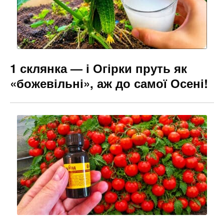
1 склянка — і Огірки пруть як
«божевільні», аж до самої Осені!