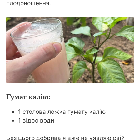
плодоношення.
Гумат калію:
1 столова ложка гумату калію
1 відро води
Без цього добрива я вже не уявляю свій