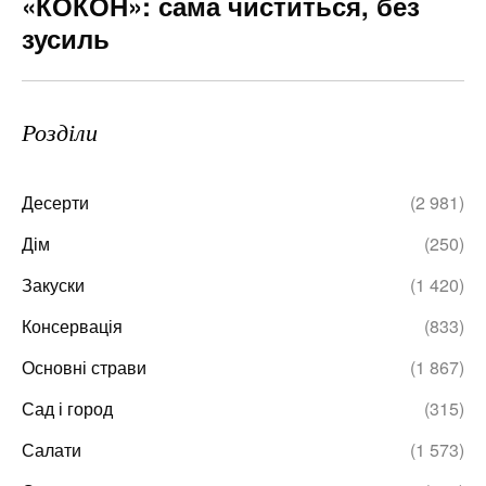
«КОКОН»: сама чиститься, без
зусиль
Розділи
Десерти
(2 981)
Дім
(250)
Закуски
(1 420)
Консервація
(833)
Основні страви
(1 867)
Сад і город
(315)
Салати
(1 573)