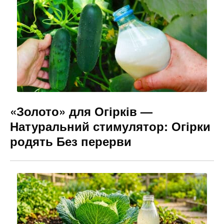
o
m
n
o
g
k
er
«Золото» для Огірків —
Натуральний стимулятор: Огірки
родять Без перерви