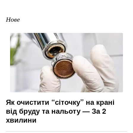
Нове
Як очистити “сіточку” на крані
від бруду та нальоту — За 2
хвилини