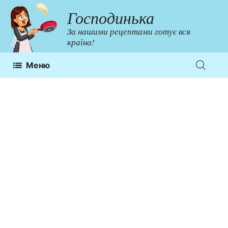
Перейти
Господинька
до
За нашими рецептами готує вся
контенту
країна!
Меню