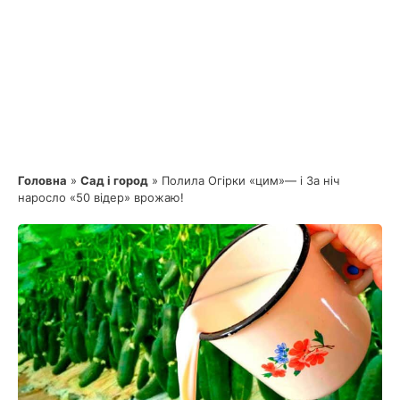
Головна
»
Сад і город
»
Полила Огірки «цим»— і За ніч
наросло «50 відер» врожаю!