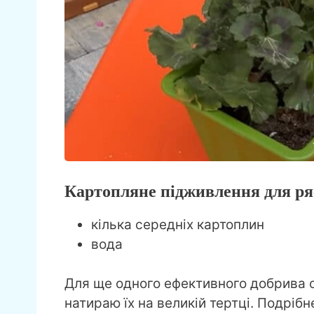
Картопляне підживлення для ряс
кілька середніх картоплин
вода
Для ще одного ефективного добрива о
натираю їх на великій тертці. Подріб