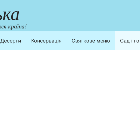
ька
ся країна!
Десерти
Консервація
Святкове меню
Сад і г