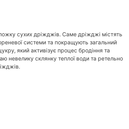
ложку сухих дріжджів. Саме дріжджі містять
ореневої системи та покращують загальний
укру, який активізує процес бродіння та
аю невелику склянку теплої води та ретельно
іжджів.