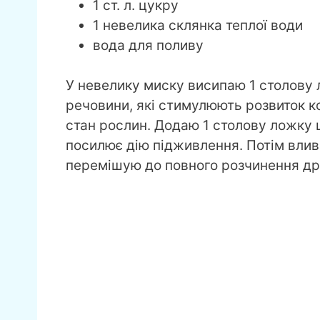
1 ст. л. цукру
1 невелика склянка теплої води
вода для поливу
У невелику миску висипаю 1 столову 
речовини, які стимулюють розвиток к
стан рослин. Додаю 1 столову ложку ц
посилює дію підживлення. Потім влив
перемішую до повного розчинення др