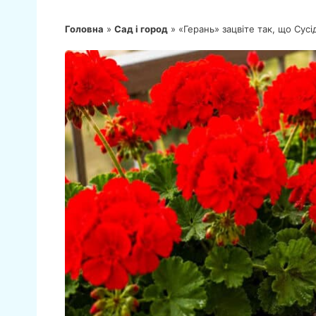
Головна
»
Сад і город
»
«Герань» зацвіте так, що Сус