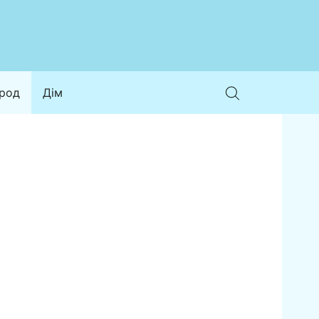
ород
Дім