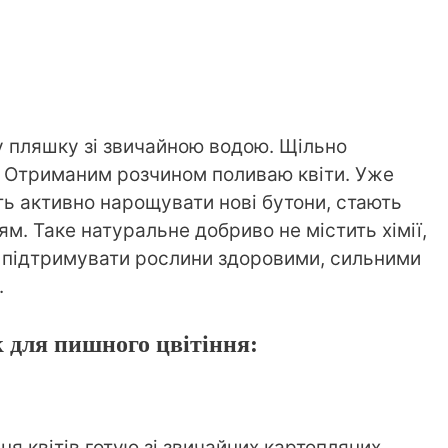
у пляшку зі звичайною водою. Щільно
 Отриманим розчином поливаю квіти. Уже
ь активно нарощувати нові бутони, стають
м. Таке натуральне добриво не містить хімії,
 підтримувати рослини здоровими, сильними
.
 для пишного цвітіння:
я квітів готую зі звичайних картопляних