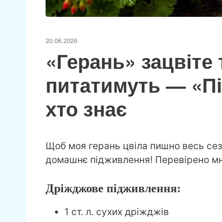
20.06.2026
«Герань» зацвіте 
питатимуть — «Пі
хто знає
Щоб моя герань цвіла пишно весь сез
домашнє підживлення! Перевірено мн
Дріжджове підживлення:
1 ст. л. сухих дріжджів