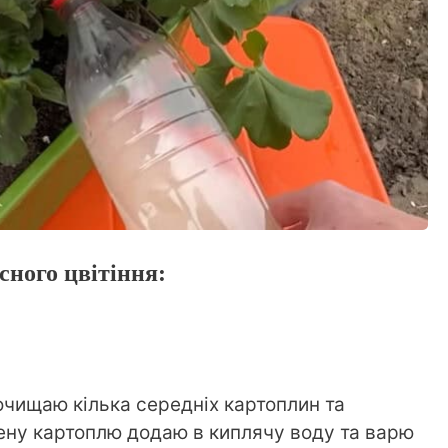
ного цвітіння:
чищаю кілька середніх картоплин та
нену картоплю додаю в киплячу воду та варю