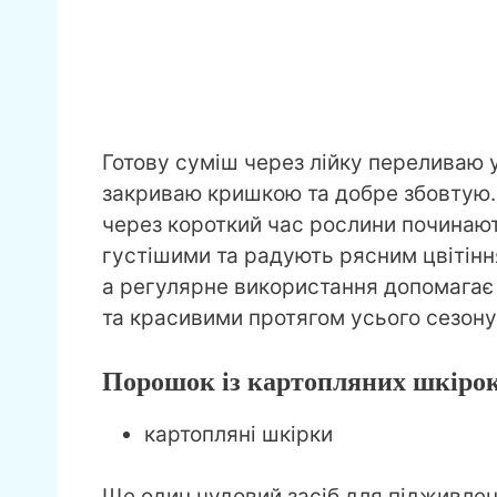
Готову суміш через лійку переливаю 
закриваю кришкою та добре збовтую.
через короткий час рослини починают
густішими та радують рясним цвітіння
а регулярне використання допомагає
та красивими протягом усього сезону
Порошок із картопляних шкірок
картопляні шкірки
Ще один чудовий засіб для підживленн