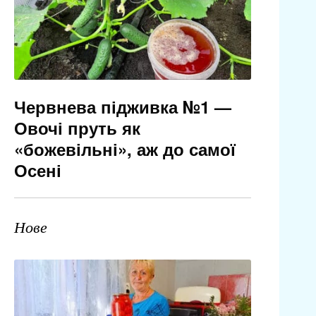
Червнева підживка №1 —
Овочі пруть як
«божевільні», аж до самої
Осені
Нове