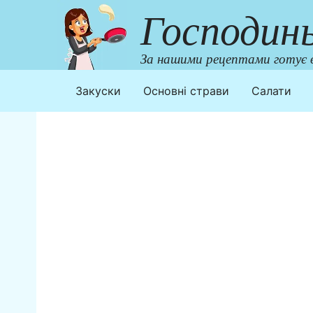
Перейти
Господин
до
контенту
За нашими рецептами готує в
Закуски
Основні страви
Салати