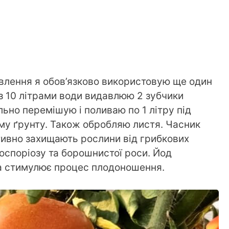
влення я обов’язково використовую ще один
 з 10 літрами води видавлюю 2 зубчики
льно перемішую і поливаю по 1 літру під
у ґрунту. Також обробляю листя. Часник
ктивно захищають рослини від грибкових
оспоріозу та борошнистої роси. Йод
та стимулює процес плодоношення.