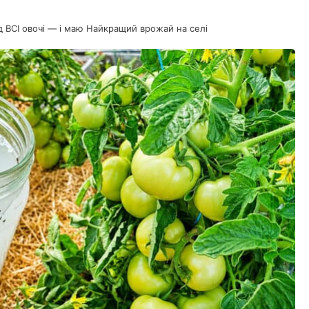
д ВСІ овочі — і маю Найкращий врожай на селі