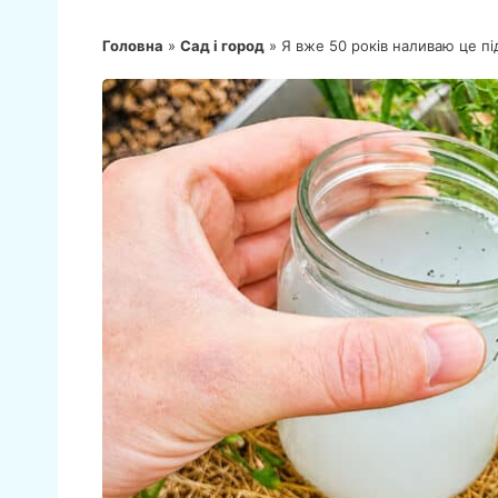
Головна
»
Сад і город
»
Я вже 50 років наливаю це пі