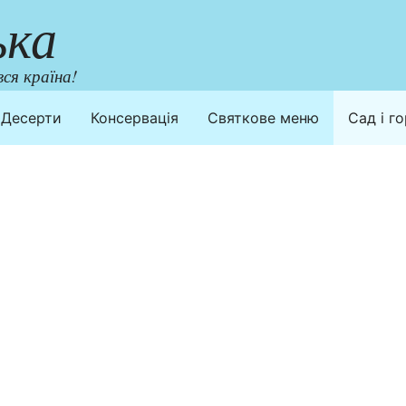
ька
ся країна!
Десерти
Консервація
Святкове меню
Сад і г