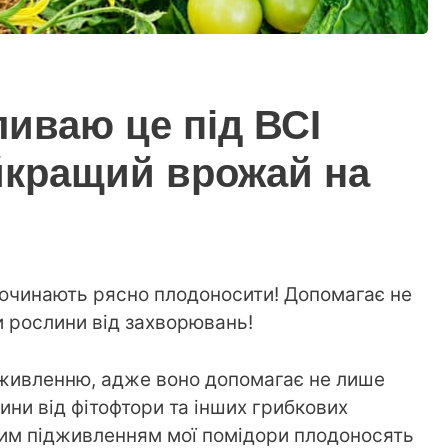
ливаю це під ВСІ
йкращий врожай на
починають рясно плодоносити! Допомагає не
и рослини від захворювань!
живленню, адже воно допомагає не лише
ини від фітофтори та інших грибкових
им підживленням мої помідори плодоносять