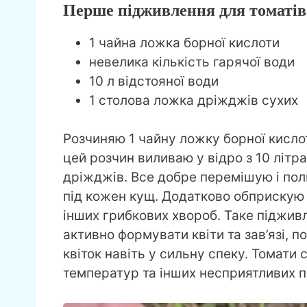
Перше підживлення для томатів
1 чайна ложка борної кислоти
невелика кількість гарячої води
10 л відстояної води
1 столова ложка дріжджів сухих
Розчиняю 1 чайну ложку борної кислот
цей розчин виливаю у відро з 10 літр
дріжджів. Все добре перемішую і пол
під кожен кущ. Додатково обприскую 
інших грибкових хвороб. Таке піджи
активно формувати квіти та зав’язі, 
квіток навіть у сильну спеку. Томати
температур та інших несприятливих п