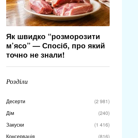
Як швидко “розморозити
м’ясо” — Спосіб, про який
точно не знали!
Розділи
Десерти
(2 981)
Дім
(240)
Закуски
(1 416)
Консервація
(816)