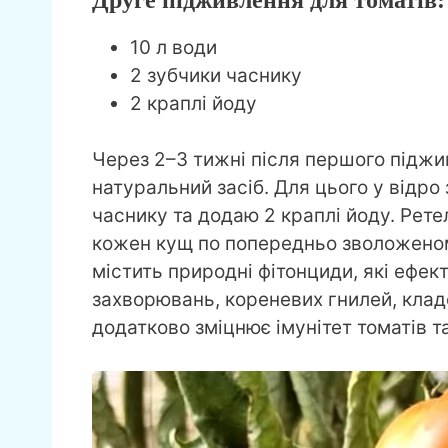
10 л води
2 зубчики часнику
2 краплі йоду
Через 2–3 тижні після першого піджи
натуральний засіб. Для цього у відро
часнику та додаю 2 краплі йоду. Рете
кожен кущ по попередньо зволоженом
містить природні фітонциди, які ефе
захворювань, кореневих гнилей, клад
додатково зміцнює імунітет томатів 