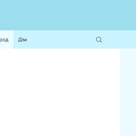
ород
Дім