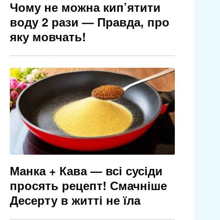
Чому не можна кип’ятити
воду 2 рази — Правда, про
яку мовчать!
Манка + Кава — всі сусіди
просять рецепт! Смачніше
Десерту в житті не їла