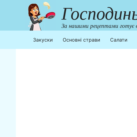
Перейти
Господин
до
контенту
За нашими рецептами готує в
Закуски
Основні страви
Салати