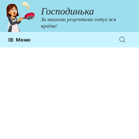
Перейти
Господинька
до
За нашими рецептами готує вся
контенту
країна!
Меню