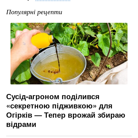
c
er
e
s
ai
e
gr
s
l
Популярні рецепти
b
a
e
o
m
n
o
g
k
er
Сусід-агроном поділився
«секретною підживкою» для
Огірків — Тепер врожай збираю
відрами