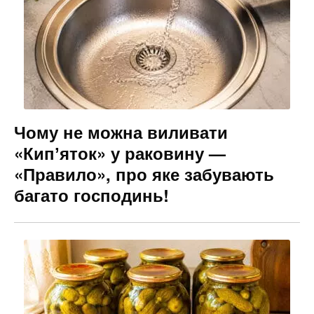
Чому не можна виливати
«Кипʼяток» у раковину —
«Правило», про яке забувають
багато господинь!