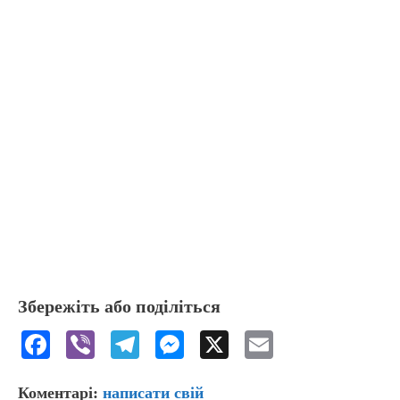
Збережіть або поділіться
F
Vi
T
M
X
E
a
b
el
e
m
Коментарі:
написати свій