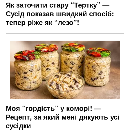
Як заточити стару “Тертку” —
Сусід показав швидкий спосіб:
тепер ріже як “лезо”!
Моя “гордість” у коморі! —
Рецепт, за який мені дякують усі
сусідки