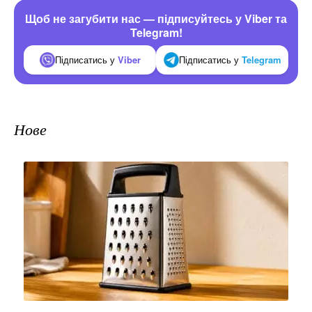
Щоб не загубити нас — підписуйтесь у Viber та
Telegram!
Підписатись у
Viber
Підписатись у
Telegram
Нове