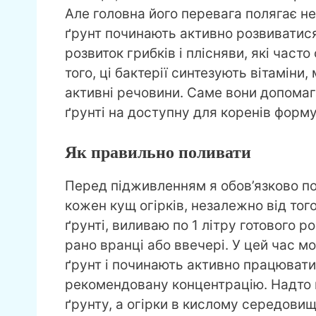
Але головна його перевага полягає не
ґрунт починають активно розвиватися
розвиток грибків і плісняви, які час
того, ці бактерії синтезують вітаміни,
активні речовини. Саме вони допома
ґрунті на доступну для коренів форму
Як правильно поливати
Перед підживленням я обов’язково п
кожен кущ огірків, незалежно від того
ґрунті, виливаю по 1 літру готового 
рано вранці або ввечері. У цей час м
ґрунт і починають активно працюват
рекомендовану концентрацію. Надто 
ґрунту, а огірки в кислому середовищ