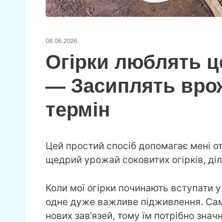
08.06.2026
Огірки люблять ц
— Засиплять вро
термін
Цей простий спосіб допомагає мені от
щедрий урожай соковитих огірків, ді
Коли мої огірки починають вступати 
одне дуже важливе підживлення. Сам
нових зав’язей, тому їм потрібно зна