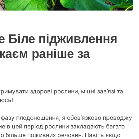
е Біле підживлення
жаєм раніше за
римувати здорові рослини, міцні зав’язі та
люсь!
у фазу плодоношення, я обов’язково проводжу
е в цей період рослини закладають багато
чно більше поживних речовин. Навіть якщо