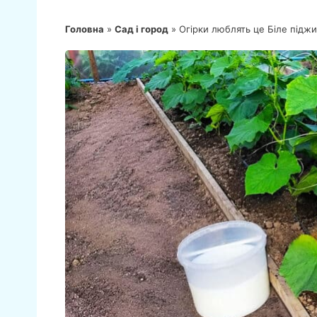
Головна
»
Сад і город
»
Огірки люблять це Біле підж