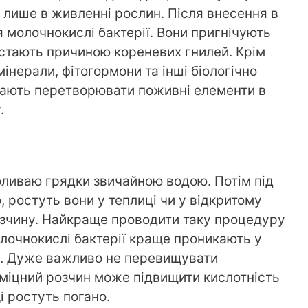
 лише в живленні рослин. Після внесення в
 молочнокислі бактерії. Вони пригнічують
то стають причиною кореневих гнилей. Крім
 мінерали, фітогормони та інші біологічно
гають перетворювати поживні елементи в
.
оливаю грядки звичайною водою. Потім під
, ростуть вони у теплиці чи у відкритому
розчину. Найкраще проводити таку процедуру
олочнокислі бактерії краще проникають у
и. Дуже важливо не перевищувати
міцний розчин може підвищити кислотність
і ростуть погано.