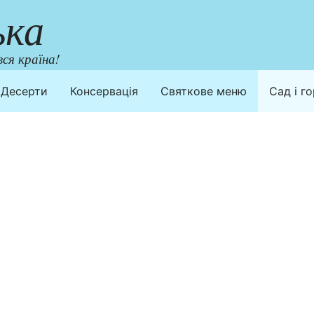
ька
ся країна!
Десерти
Консервація
Святкове меню
Сад і г