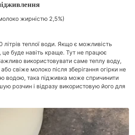
підживлення
 молоко жирністю 2,5%)
0 літрів теплої води. Якщо є можливість
це буде навіть краще. Тут не працює
Важливо використовувати саме теплу воду,
або свіже молоко після зберігання огірки не
ною водою, така підживка може спричинити
шую розчин і відразу використовую його для