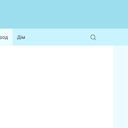
ород
Дім