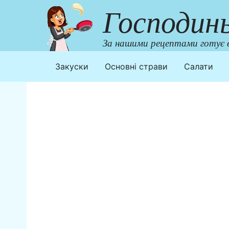
Перейти
Господин
до
контенту
За нашими рецептами готує в
Закуски
Основні страви
Салати