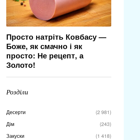
Просто натріть Ковбасу —
Боже, як смачно і як
просто: Не рецепт, а
Золото!
Розділи
Десерти
(2 981)
Дім
(243)
Закуски
(1 418)