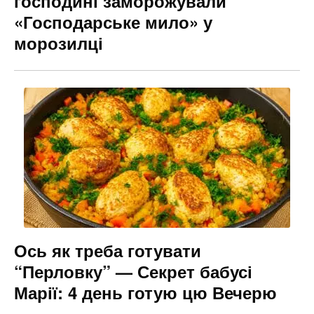
господині заморожували
«Господарське мило» у
морозилці
Ось як треба готувати
“Перловку” — Секрет бабусі
Марії: 4 день готую цю Вечерю