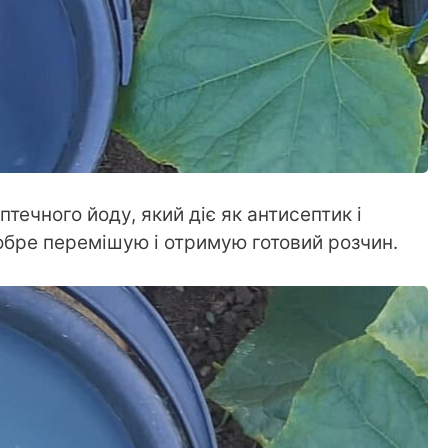
течного йоду, який діє як антисептик і
обре перемішую і отримую готовий розчин.