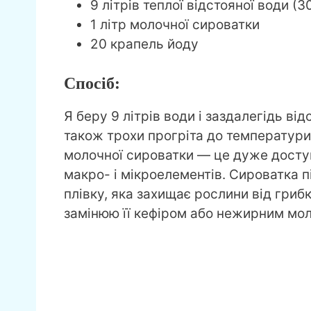
9 літрів теплої відстояної води (3
1 літр молочної сироватки
20 крапель йоду
Спосіб:
Я беру 9 літрів води і заздалегідь ві
також трохи прогріта до температури
молочної сироватки — це дуже доступ
макро- і мікроелементів. Сироватка п
плівку, яка захищає рослини від гриб
замінюю її кефіром або нежирним мо