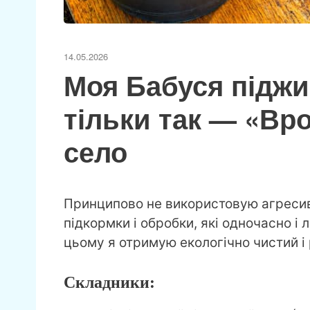
14.05.2026
Моя Бабуся підж
тільки так — «Вр
село
Принципово не використовую агресивн
підкормки і обробки, які одночасно і 
цьому я отримую екологічно чистий і
Складники: