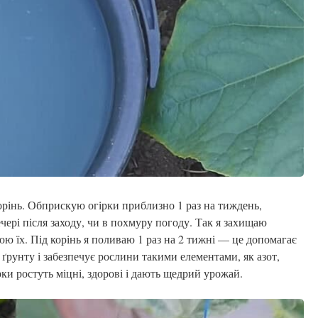
корінь. Обприскую огірки приблизно 1 раз на тиждень,
ечері після заходу, чи в похмуру погоду. Так я захищаю
ю їх. Під корінь я поливаю 1 раз на 2 тижні — це допомагає
ґрунту і забезпечує рослини такими елементами, як азот,
рки ростуть міцні, здорові і дають щедрий урожай.