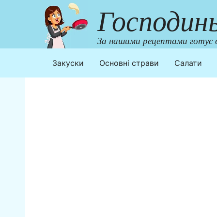
Перейти
Господин
до
контенту
За нашими рецептами готує в
Закуски
Основні страви
Салати