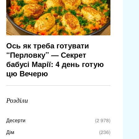
Ось як треба готувати
“Перловку” — Секрет
бабусі Марії: 4 день готую
цю Вечерю
Розділи
Десерти
(2 978)
Дім
(236)