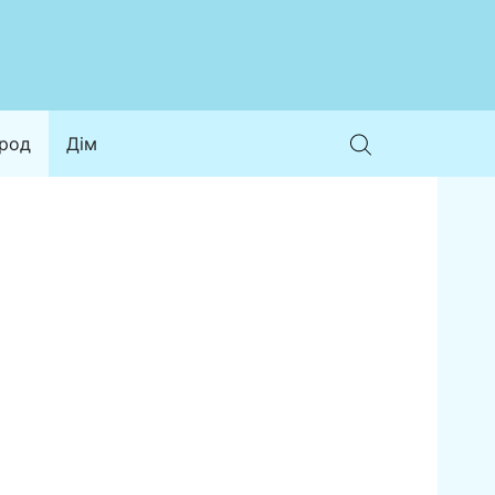
ород
Дім