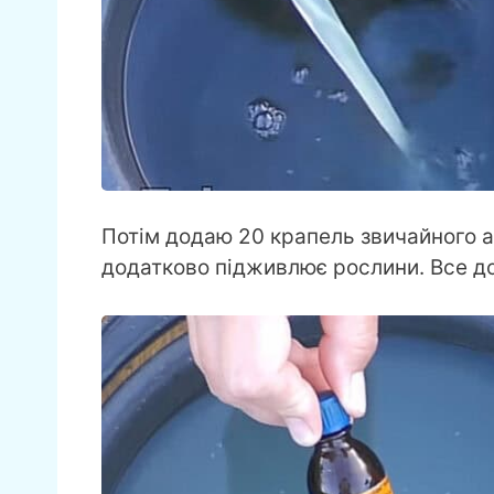
Потім додаю 20 крапель звичайного ап
додатково підживлює рослини. Все д