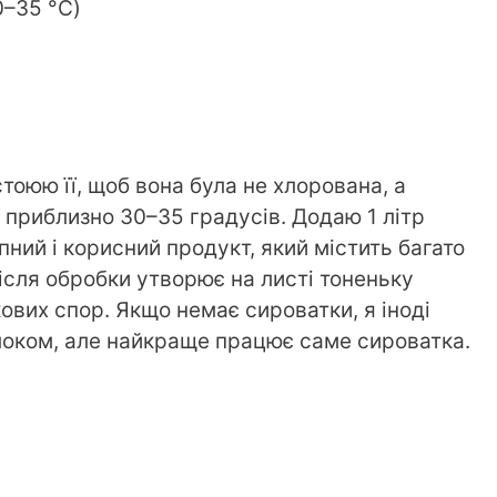
0–35 °C)
дстоюю її, щоб вона була не хлорована, а
 приблизно 30–35 градусів. Додаю 1 літр
ний і корисний продукт, який містить багато
ісля обробки утворює на листі тоненьку
кових спор. Якщо немає сироватки, я іноді
локом, але найкраще працює саме сироватка.