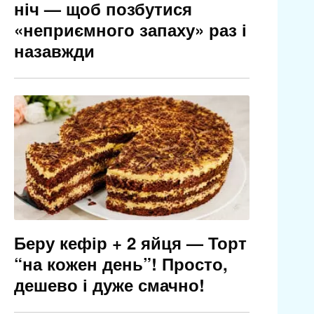
ніч — щоб позбутися
«неприємного запаху» раз і
назавжди
Беру кефір + 2 яйця — Торт
“на кожен день”! Просто,
дешево і дуже смачно!