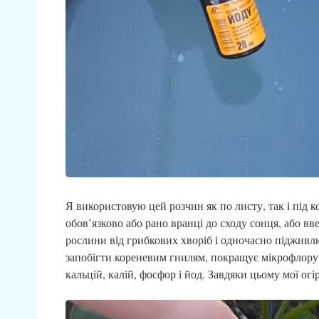
Я використовую цей розчин як по листу, так і під 
обов’язково або рано вранці до сходу сонця, або вв
рослини від грибкових хворіб і одночасно підживлю
запобігти кореневим гнилям, покращує мікрофлору 
кальцій, калій, фосфор і йод. Завдяки цьому мої огі