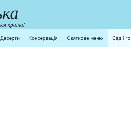
ька
ся країна!
Десерти
Консервація
Святкове меню
Сад і г