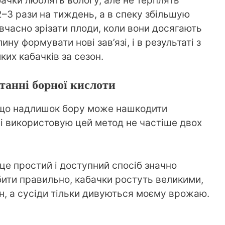
ачки люблять вологу, але не терплять
 2–3 рази на тиждень, а в спеку збільшую
 вчасно зрізати плоди, коли вони досягають
у формувати нові зав’язі, і в результаті з
их кабачків за сезон.
танні борної кислоти
 що надлишок бору може нашкодити
і використовую цей метод не частіше двох
це простий і доступний спосіб значно
ити правильно, кабачки ростуть великими,
н, а сусіди тільки дивуються моєму врожаю.