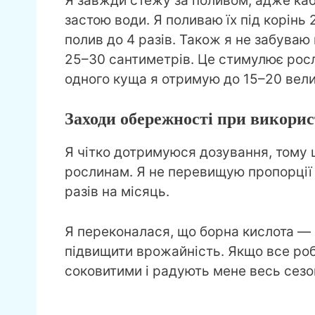
Я завжди стежу за поливом, адже каб
застою води. Я поливаю їх під корінь
полив до 4 разів. Також я не забуваю
25–30 сантиметрів. Це стимулює рослин
одного куща я отримую до 15–20 велик
Заходи обережності при викорис
Я чітко дотримуюся дозування, тому
рослинам. Я не перевищую пропорції 
разів на місяць.
Я переконалася, що борна кислота — 
підвищити врожайність. Якщо все роб
соковитими і радують мене весь сезо