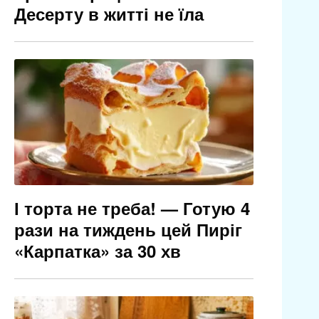
Десерту в житті не їла
І торта не треба! — Готую 4
рази на тиждень цей Пиріг
«Карпатка» за 30 хв