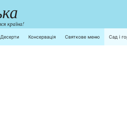
ька
ся країна!
Десерти
Консервація
Святкове меню
Сад і г