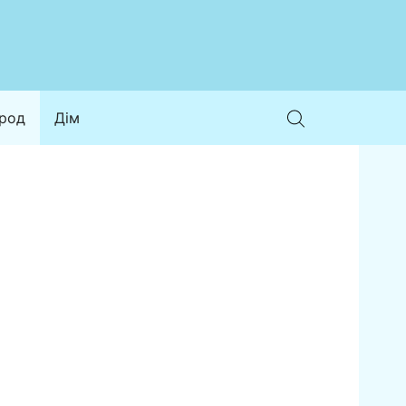
ород
Дім