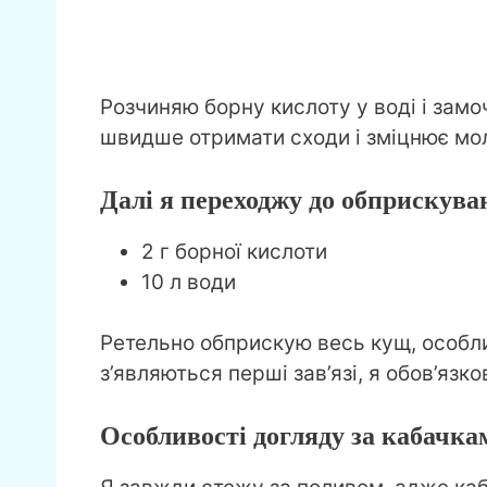
Розчиняю борну кислоту у воді і замо
швидше отримати сходи і зміцнює мол
Далі я переходжу до обприскуван
2 г борної кислоти
10 л води
Ретельно обприскую весь кущ, особли
з’являються перші зав’язі, я обов’яз
Особливості догляду за кабачка