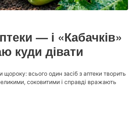
Аптеки — і «Кабачків»
аю куди дівати
 щороку: всього один засіб з аптеки творить
великими, соковитими і справді вражають