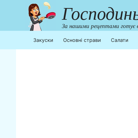
Перейти
Господин
до
контенту
За нашими рецептами готує в
Закуски
Основні страви
Салати