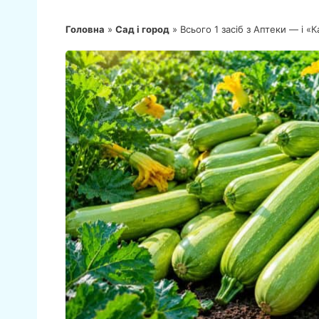
Головна
»
Сад і город
»
Всього 1 засіб з Аптеки — і «К