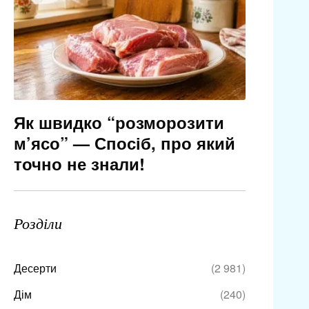
Як швидко “розморозити
м’ясо” — Спосіб, про який
точно не знали!
Розділи
Десерти
(2 981)
Дім
(240)