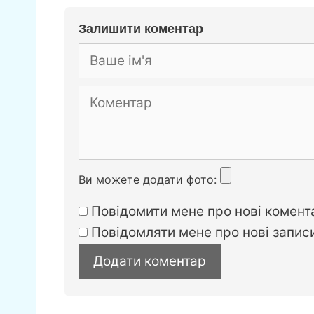
e
gr
s
l
b
a
e
Залишити коментар
o
m
n
o
g
k
er
Коментар
Ви можете додати фото:
Повідомити мене про нові комента
Повідомляти мене про нові запи