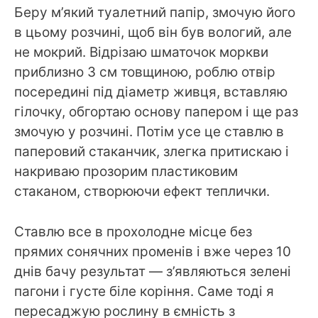
Беру м’який туалетний папір, змочую його
в цьому розчині, щоб він був вологий, але
не мокрий. Відрізаю шматочок моркви
приблизно 3 см товщиною, роблю отвір
посередині під діаметр живця, вставляю
гілочку, обгортаю основу папером і ще раз
змочую у розчині. Потім усе це ставлю в
паперовий стаканчик, злегка притискаю і
накриваю прозорим пластиковим
стаканом, створюючи ефект теплички.
Ставлю все в прохолодне місце без
прямих сонячних променів і вже через 10
днів бачу результат — з’являються зелені
пагони і густе біле коріння. Саме тоді я
пересаджую рослину в ємність з