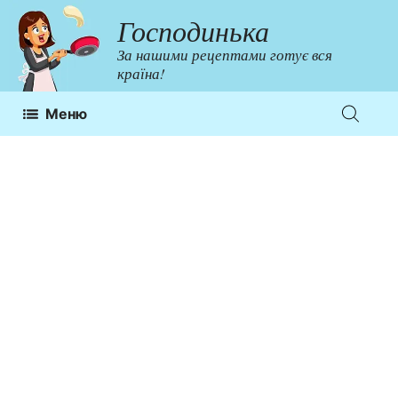
Перейти
Господинька
до
За нашими рецептами готує вся
контенту
країна!
Меню