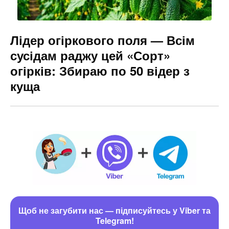
Лідер огіркового поля — Всім
сусідам раджу цей «Сорт»
огірків: Збираю по 50 відер з
куща
Щоб не загубити нас — підписуйтесь у Viber та
Telegram!