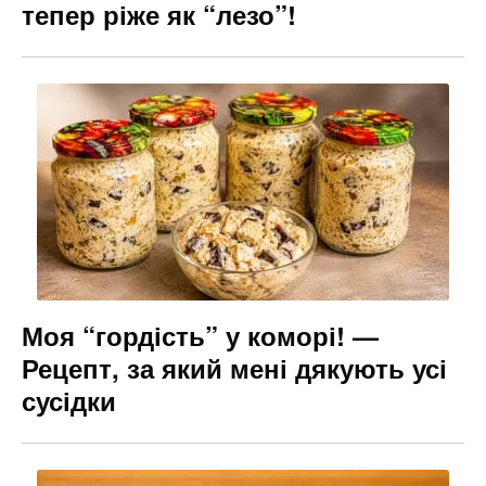
тепер ріже як “лезо”!
Моя “гордість” у коморі! —
Рецепт, за який мені дякують усі
сусідки