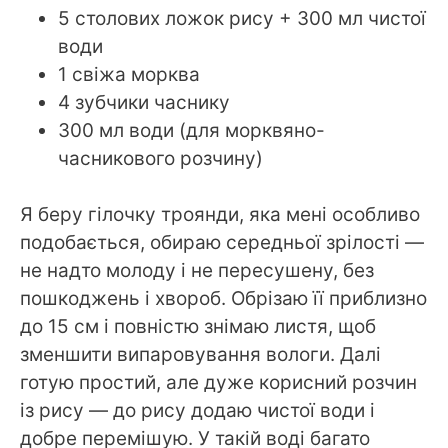
5 столових ложок рису + 300 мл чистої
води
1 свіжа морква
4 зубчики часнику
300 мл води (для морквяно-
часникового розчину)
Я беру гілочку троянди, яка мені особливо
подобається, обираю середньої зрілості —
не надто молоду і не пересушену, без
пошкоджень і хвороб. Обрізаю її приблизно
до 15 см і повністю знімаю листя, щоб
зменшити випаровування вологи. Далі
готую простий, але дуже корисний розчин
із рису — до рису додаю чистої води і
добре перемішую. У такій воді багато