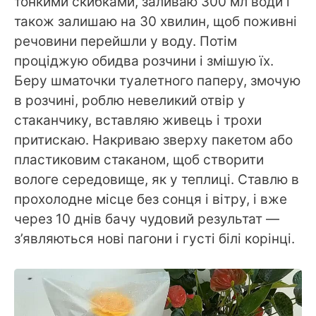
тонкими скибками, заливаю 300 мл води і
також залишаю на 30 хвилин, щоб поживні
речовини перейшли у воду. Потім
проціджую обидва розчини і змішую їх.
Беру шматочки туалетного паперу, змочую
в розчині, роблю невеликий отвір у
стаканчику, вставляю живець і трохи
притискаю. Накриваю зверху пакетом або
пластиковим стаканом, щоб створити
вологе середовище, як у теплиці. Ставлю в
прохолодне місце без сонця і вітру, і вже
через 10 днів бачу чудовий результат —
з’являються нові пагони і густі білі корінці.