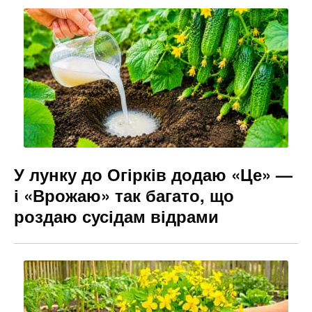
b
a
e
o
m
n
o
g
k
er
У лунку до Огірків додаю «Це» —
і «Врожаю» так багато, що
роздаю сусідам відрами