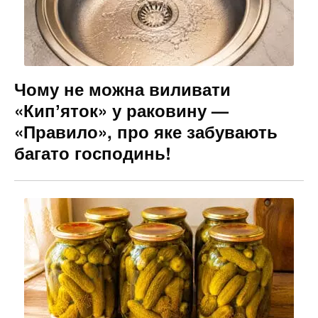
Чому не можна виливати
«Кипʼяток» у раковину —
«Правило», про яке забувають
багато господинь!