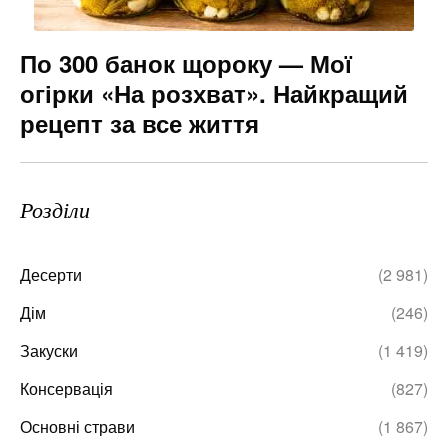
По 300 банок щороку — Мої
огірки «На розхват». Найкращий
рецепт за все життя
Розділи
Десерти
(2 981)
Дім
(246)
Закуски
(1 419)
Консервація
(827)
Основні страви
(1 867)