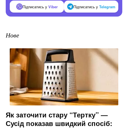
Підписатись у
Viber
Підписатись у
Telegram
Нове
Як заточити стару “Тертку” —
Сусід показав швидкий спосіб: