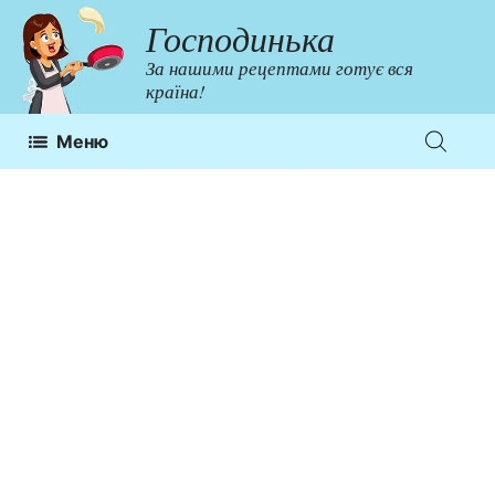
Перейти
Господинька
до
За нашими рецептами готує вся
контенту
країна!
Меню