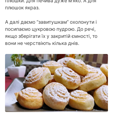
плюшки. Для печива дуже м’яко. А для
плюшок якраз.
А далі даємо “завитушкам” охолонути і
посипаємо цукровою пудрою. До речі,
якщо зберігати їх у закритій ємності, то
вони не черствіють кілька днів.