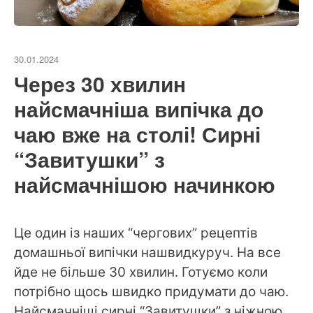
30.01.2024
Через 30 хвилин
найсмачніша випічка до
чаю вже на столі! Сирні
“Завитушки” з
найсмачнішою начинкою
Це один із наших “чергових” рецептів
домашньої випічки нашвидкуруч. На все
йде не більше 30 хвилин. Готуємо коли
потрібно щось швидко придумати до чаю.
Найсмачніші сирні “Завитушки” з ніжною