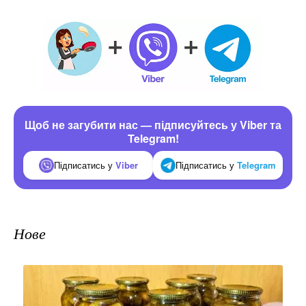
Щоб не загубити нас — підписуйтесь у Viber та
Telegram!
Підписатись у
Viber
Підписатись у
Telegram
Нове