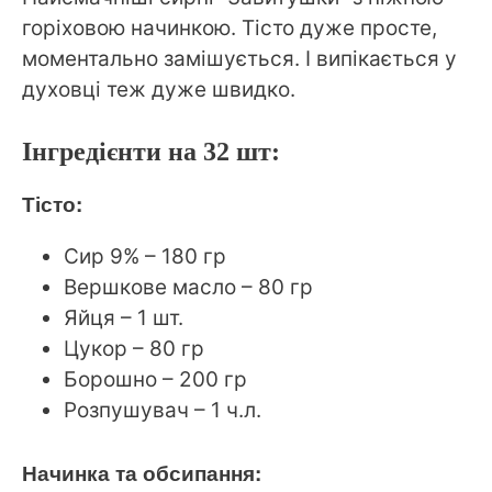
горіховою начинкою. Тісто дуже просте,
моментально замішується. І випікається у
духовці теж дуже швидко.
Інгредієнти на 32 шт:
Тісто:
Сир 9% – 180 гр
Вершкове масло – 80 гр
Яйця – 1 шт.
Цукор – 80 гр
Борошно – 200 гр
Розпушувач – 1 ч.л.
Начинка та обсипання: