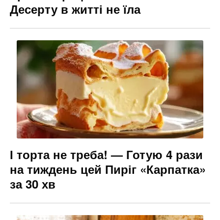
Десерту в житті не їла
І торта не треба! — Готую 4 рази
на тиждень цей Пиріг «Карпатка»
за 30 хв