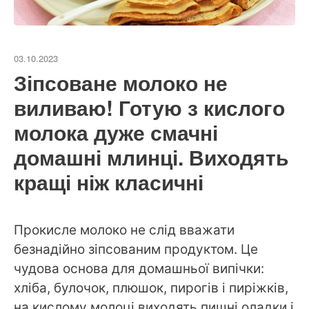
03.10.2023
Зіпсоване молоко не
виливаю! Готую з кислого
молока дуже смачні
домашні млинці. Виходять
кращі ніж класичні
Прокисле молоко не слід вважати
безнадійно зіпсованим продуктом. Це
чудова основа для домашньої випічки:
хліба, булочок, плюшок, пирогів і пиріжків,
на кислому молоці виходять пишні оладки і