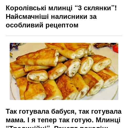
Королівські млинці “3 склянки”!
Найсмачніші налисники за
особливий рецептом
Так готувала бабуся, так готувала
мама. І я тепер так готую. Млинці
“Традиційні”. Рецепт поколінь