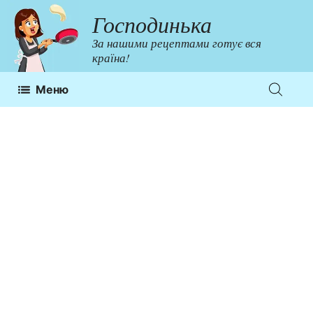
Перейти
Господинька
до
За нашими рецептами готує вся
контенту
країна!
Меню