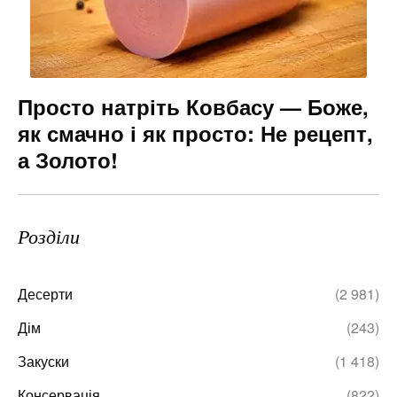
Просто натріть Ковбасу — Боже,
як смачно і як просто: Не рецепт,
а Золото!
Розділи
Десерти
(2 981)
Дім
(243)
Закуски
(1 418)
Консервація
(822)