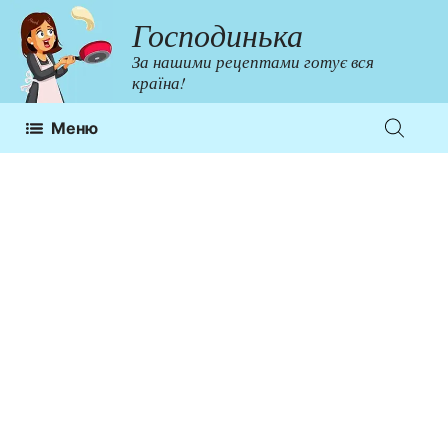
Перейти
Господинька
до
За нашими рецептами готує вся
контенту
країна!
Меню