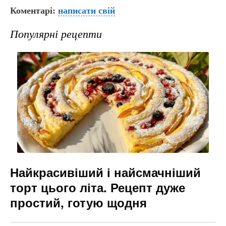
Коментарі:
c
er
написати свій
e
s
ai
e
gr
s
l
Популярні рецепти
b
a
e
o
m
n
o
g
k
er
Найкрасивіший і найсмачніший
торт цього літа. Рецепт дуже
простий, готую щодня