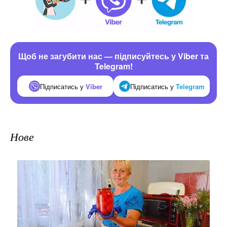
Щоб не загубити нас — підписуйтесь у Viber та
Telegram!
Підписатись у
Viber
Підписатись у
Telegram
Нове