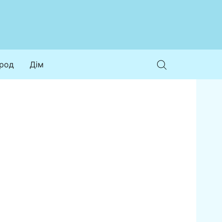
ород
Дім