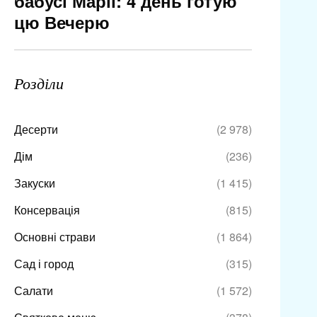
бабусі Марії: 4 день готую
цю Вечерю
Розділи
Десерти
(2 978)
Дім
(236)
Закуски
(1 415)
Консервація
(815)
Основні страви
(1 864)
Сад і город
(315)
Салати
(1 572)