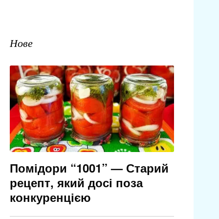
Нове
Помідори “1001” — Старий
рецепт, який досі поза
конкуренцією