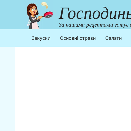
Перейти
Господин
до
контенту
За нашими рецептами готує в
Закуски
Основні страви
Салати