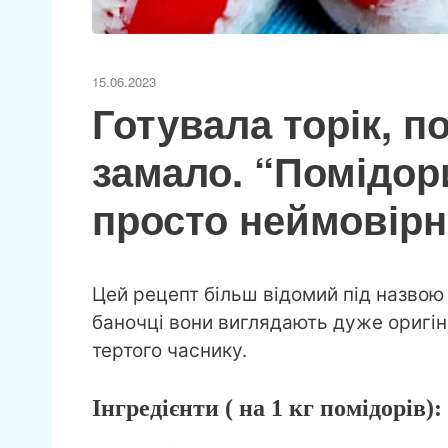
15.06.2023
Готувала торік, 
замало. “Помідори
просто неймовір
Цей рецепт більш відомий під назвою “
баночці вони виглядають дуже оригін
тертого часнику.
Інгредієнти ( на 1 кг помідорів):