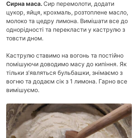
Сирна маса.
Сир перемолоти, додати
цукор, яйця, крохмаль, розтоплене масло,
молоко та цедру лимона. Вимішати все до
однорідності та перекласти у каструлю з
товсти дном.
Каструлю ставимо на вогонь та постійно
помішуючи доводимо масу до кипіння. Як
тільки зʼявляться бульбашки, знімаємо з
вогню та додаєм сік з 1 лимона. Гарно все
вимішуємо.