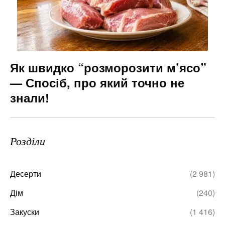
Як швидко “розморозити м’ясо”
— Спосіб, про який точно не
знали!
Розділи
Десерти
(2 981)
Дім
(240)
Закуски
(1 416)