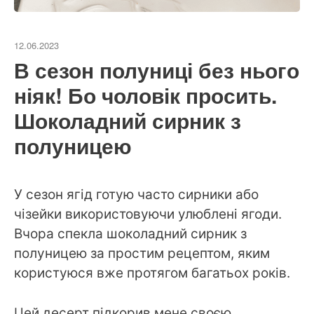
12.06.2023
В сезон полуниці без нього
ніяк! Бо чоловік просить.
Шоколадний сирник з
полуницею
У сезон ягід готую часто сирники або
чізейки використовуючи улюблені ягоди.
Вчора спекла шоколадний сирник з
полуницею за простим рецептом, яким
користуюся вже протягом багатьох років.
Цей десерт підкорив мене своєю