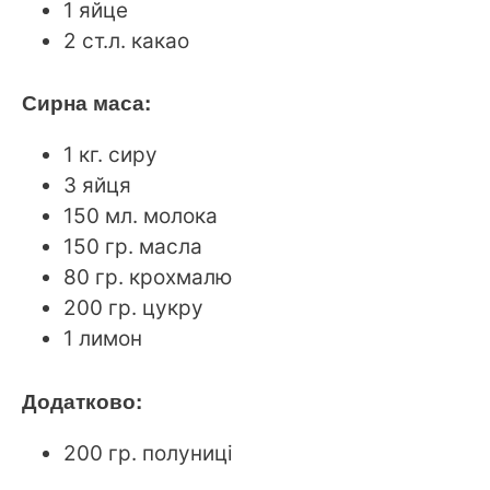
1 яйце
2 ст.л. какао
Сирна маса:
1 кг. сиру
3 яйця
150 мл. молока
150 гр. масла
80 гр. крохмалю
200 гр. цукру
1 лимон
Додатково:
200 гр. полуниці