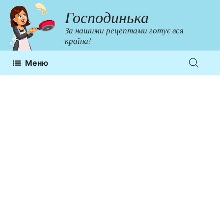
Перейти
Господинька
до
За нашими рецептами готує вся
контенту
країна!
Меню