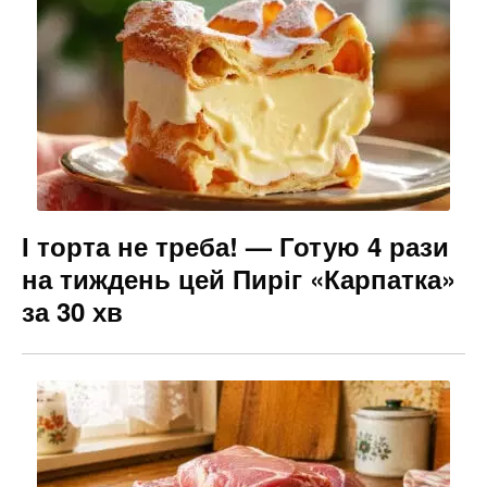
І торта не треба! — Готую 4 рази
на тиждень цей Пиріг «Карпатка»
за 30 хв