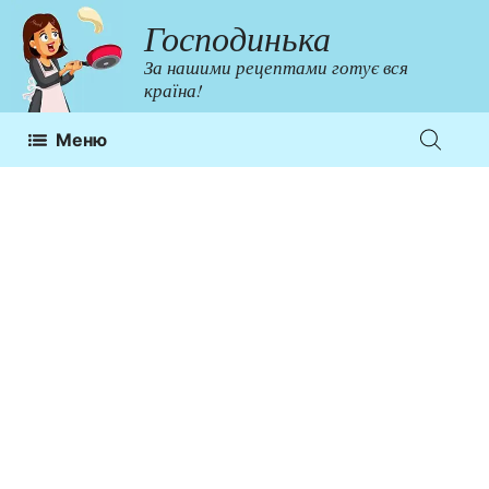
Перейти
Господинька
до
За нашими рецептами готує вся
контенту
країна!
Меню