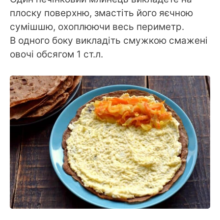
плоску поверхню, змастіть його яєчною
сумішшю, охоплюючи весь периметр.
В одного боку викладіть смужкою смажені
овочі обсягом 1 ст.л.