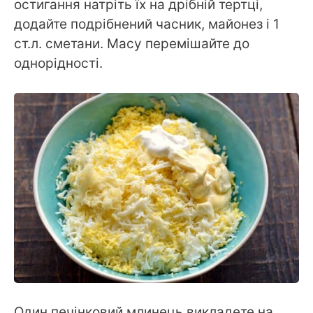
остигання натріть їх на дрібній тертці,
додайте подрібнений часник, майонез і 1
ст.л. сметани. Масу перемішайте до
однорідності.
Один печінковий млинець викладете на