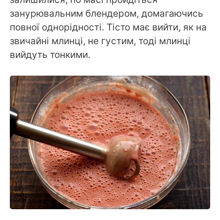
занурювальним блендером, домагаючись
повної однорідності. Тісто має вийти, як на
звичайні млинці, не густим, тоді млинці
вийдуть тонкими.