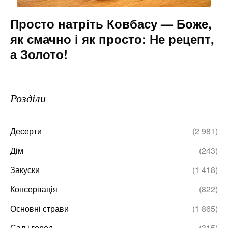
Просто натріть Ковбасу — Боже,
як смачно і як просто: Не рецепт,
а Золото!
Розділи
Десерти
(2 981)
Дім
(243)
Закуски
(1 418)
Консервація
(822)
Основні страви
(1 865)
Сад і город
(315)