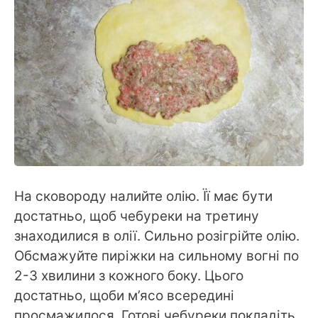
На сковороду налийте олію. Її має бути
достатньо, щоб чебуреки на третину
знаходилися в олії. Сильно розігрійте олію.
Обсмажуйте пиріжки на сильному вогні по
2-3 хвилини з кожного боку. Цього
достатньо, щоби м’ясо всередині
просмажилося. Готові чебуреки покладіть