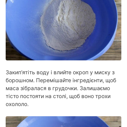
Закип’ятіть воду і влийте окроп у миску з
борошном. Перемішайте інгредієнти, щоб
маса зібралася в грудочки. Залишаємо
тісто постояти на столі, щоб воно трохи
охололо.