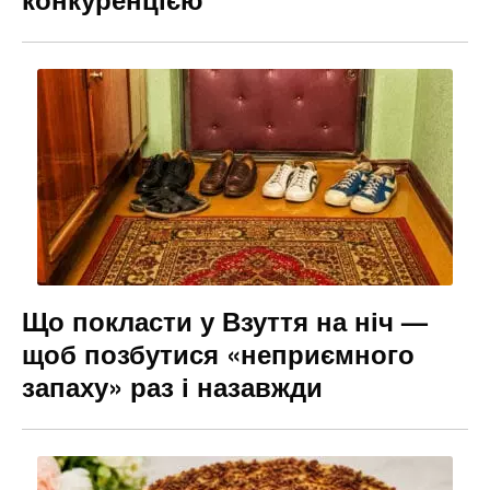
Що покласти у Взуття на ніч —
щоб позбутися «неприємного
запаху» раз і назавжди