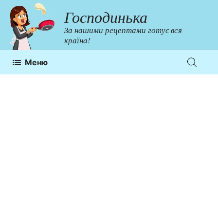
Перейти
Господинька
до
За нашими рецептами готує вся
контенту
країна!
Меню