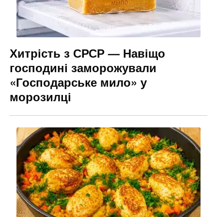
Хитрість з СРСР — Навіщо
господині заморожували
«Господарське мило» у
морозилці