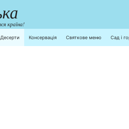
ька
ся країна!
Десерти
Консервація
Святкове меню
Сад і г