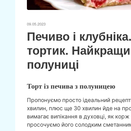
09.05.2023
Печиво і клубніка
тортик. Найкращи
полуниці
Торт із печива з полуницею
Пропонуємо просто ідеальний рецепт
хвилин, плюс ще 30 хвилин йде на пр
вимагає випікання в духовці, як корж
просочуємо його солодким сметанни