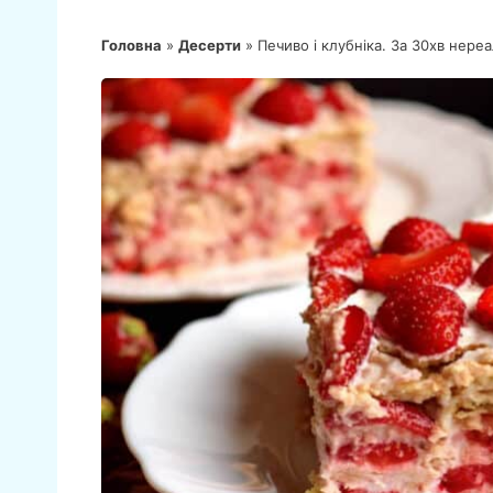
Головна
»
Десерти
»
Печиво і клубніка. За 30хв нере