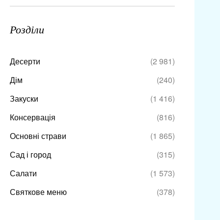
Розділи
Десерти
(2 981)
Дім
(240)
Закуски
(1 416)
Консервація
(816)
Основні страви
(1 865)
Сад і город
(315)
Салати
(1 573)
Святкове меню
(378)