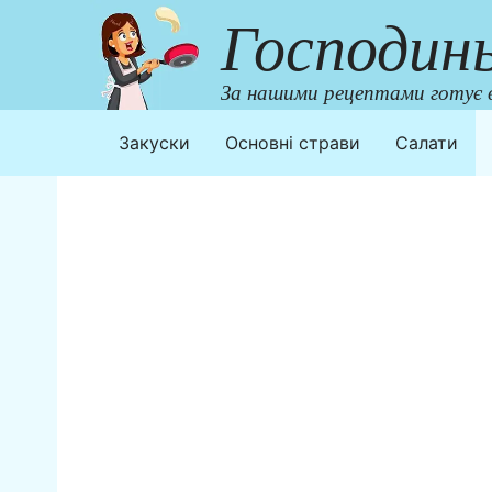
Перейти
Господин
до
контенту
За нашими рецептами готує в
Закуски
Основні страви
Салати