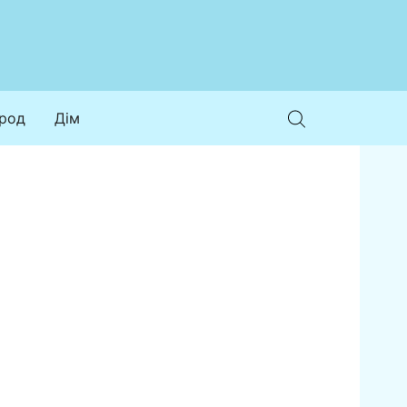
ород
Дім