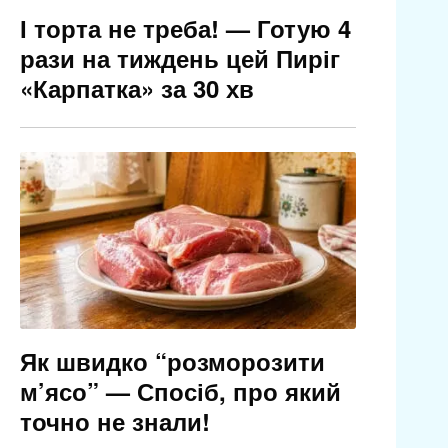
І торта не треба! — Готую 4
рази на тиждень цей Пиріг
«Карпатка» за 30 хв
Як швидко “розморозити
м’ясо” — Спосіб, про який
точно не знали!