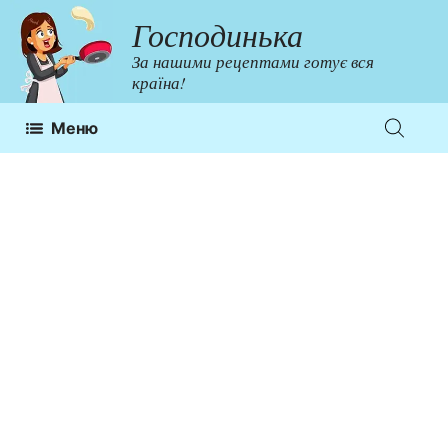
Перейти
Господинька
до
За нашими рецептами готує вся
контенту
країна!
Меню