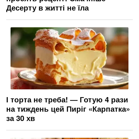
Десерту в житті не їла
І торта не треба! — Готую 4 рази
на тиждень цей Пиріг «Карпатка»
за 30 хв