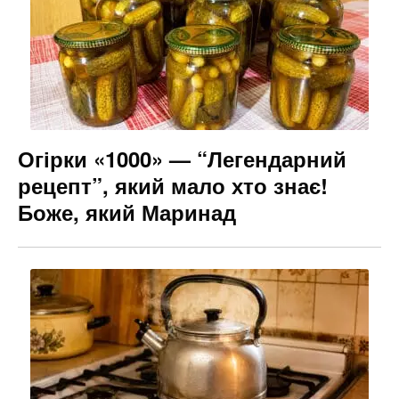
o
m
n
o
g
k
er
Огірки «1000» — “Легендарний
рецепт”, який мало хто знає!
Боже, який Маринад