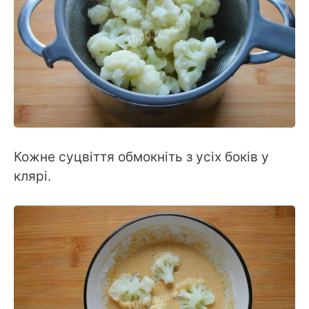
Кожне суцвіття обмокніть з усіх боків у
клярі.