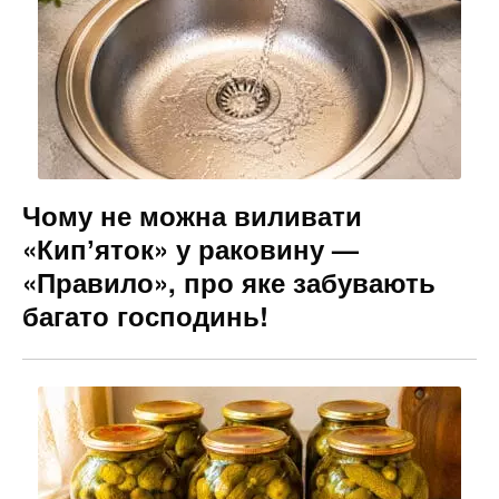
Чому не можна виливати
«Кипʼяток» у раковину —
«Правило», про яке забувають
багато господинь!