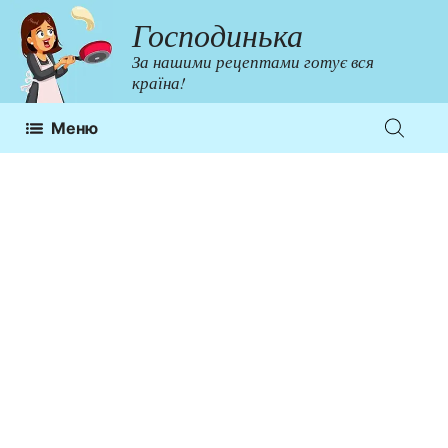
Перейти
Господинька
до
За нашими рецептами готує вся
контенту
країна!
Меню