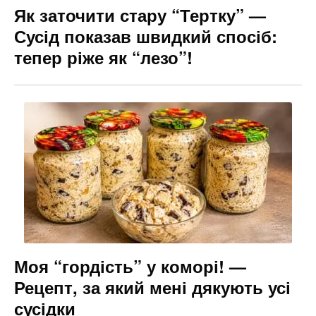
Як заточити стару “Тертку” —
Сусід показав швидкий спосіб:
тепер ріже як “лезо”!
Моя “гордість” у коморі! —
Рецепт, за який мені дякують усі
сусідки