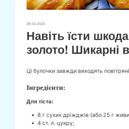
28.04.2023
Навіть їсти шкода
золото! Шикарні 
Ці булочки завжди виходять повітряні
Інгредієнти:
Для тіста:
8 г сухих дріжджів (або 25 г живи
4 ст. л. цукру;