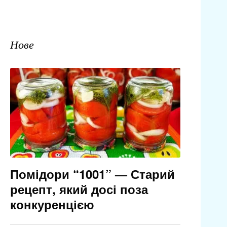
Нове
Помідори “1001” — Старий
рецепт, який досі поза
конкуренцією