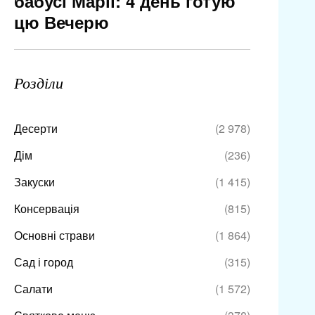
бабусі Марії: 4 день готую
цю Вечерю
Розділи
Десерти
(2 978)
Дім
(236)
Закуски
(1 415)
Консервація
(815)
Основні страви
(1 864)
Сад і город
(315)
Салати
(1 572)