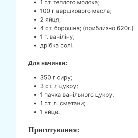
1 ст. теплого молока;
100 г вершкового масла;
2 яйця;
4 ст. борошна; (приблизно 620г.)
1 г. ваніліну;
дрібка солі.
Для начинки:
350 г сиру;
3 ст. л цукру;
1 пачка ванільного цукру;
1 ст. л. сметани;
1 яйце.
Приготування: