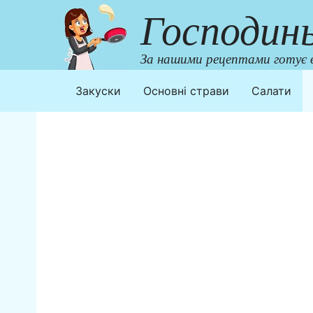
Перейти
Господин
до
контенту
За нашими рецептами готує в
Закуски
Основні страви
Салати