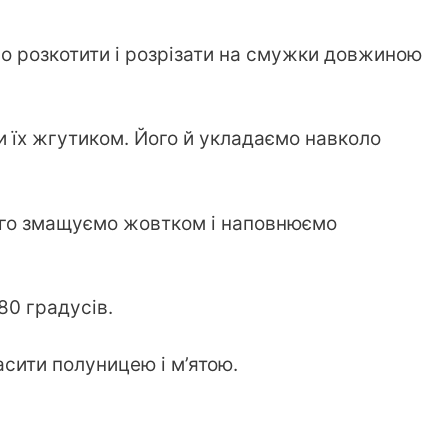
но розкотити і розрізати на смужки довжиною
и їх жгутиком. Його й укладаємо навколо
ого змащуємо жовтком і наповнюємо
80 градусів.
асити полуницею і м’ятою.