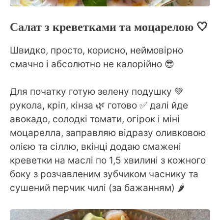
Салат з креветками та моцарелою 🤍
Швидко, просто, корисно, неймовірно
смачно і абсолютно не калорійно 😎
⠀
Для початку готую зелену подушку 💚
рукола, кріп, кінза 🌿 готово ✅ далі йде
авокадо, солодкі томати, огірок і міні
моцарелла, заправляю відразу оливковою
олією та сіллю, вкінці додаю смажені
креветки на маслі по 1,5 хвилині з кожного
боку з розчавленим зубчиком часнику та
сушений перчик чилі (за бажанням) 🌶