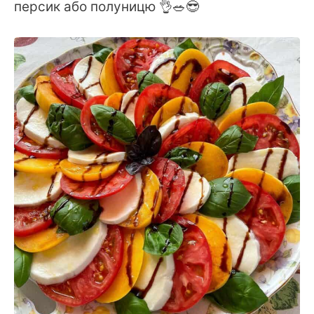
персик або полуницю 👌🥗😎