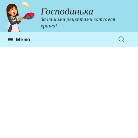
Перейти
Господинька
до
За нашими рецептами готує вся
контенту
країна!
Меню