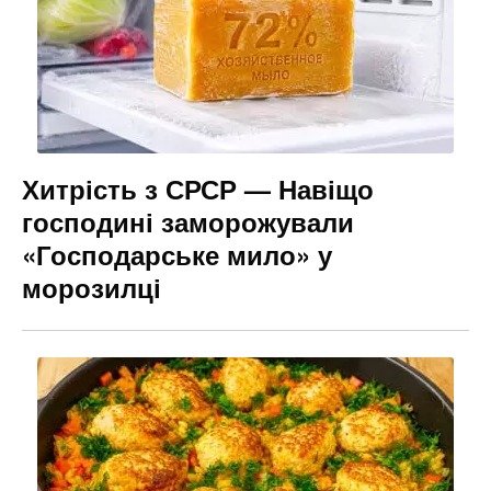
Хитрість з СРСР — Навіщо
господині заморожували
«Господарське мило» у
морозилці