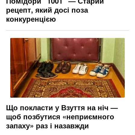
Помідори “1001” — Старий
рецепт, який досі поза
конкуренцією
Що покласти у Взуття на ніч —
щоб позбутися «неприємного
запаху» раз і назавжди