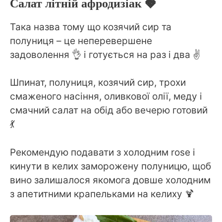
Салат літній афродизіак 🍓
Така назва тому що козячий сир та
полуниця – це неперевершене
задоволення 👌 і готується на раз і два ✌️
⠀
Шпинат, полуниця, козячий сир, трохи
смаженого насіння, оливкової олії, меду і
смачний салат на обід або вечерю готовий
💃
Рекомендую подавати з холодним rose і
кинути в келих заморожену полуницю, щоб
вино залишалося якомога довше холодним
з апетитними крапельками на келиху 🍹