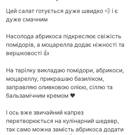
Цей салат готується дуже швидко 💨 і є
дуже смачним
Насолода абрикоса підкреслює свіжість
помідорів, а моцарелла додає ніжності та
вершковості 👍
На тарілку викладаю помідори, абрикоси,
моцареллу, прикрашаю базиліком,
заправляю оливковою олією, сіллю та
бальзамічним кремом 🖤
І ось вже звичайний капрез
перетворюється на кулінарний шедевр,
так само можна замість абрикоса додати