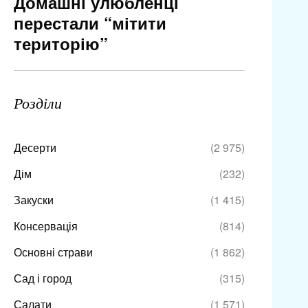
Домашні улюбленці
перестали “мітити
територію”
Розділи
Десерти
(2 975)
Дім
(232)
Закуски
(1 415)
Консервація
(814)
Основні страви
(1 862)
Сад і город
(315)
Салати
(1 571)