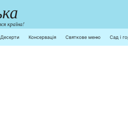
ька
ся країна!
Десерти
Консервація
Святкове меню
Сад і г