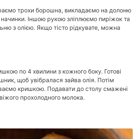
раємо трохи борошна, викладаємо на долоню
и начинки. Іншою рукою зліплюємо пиріжок та
ьню з олією. Якщо тісто рідкувате, можна
шкою по 4 хвилини з кожного боку. Готові
ник, щоб увібралася зайва олія. Потім
иваємо кришкою. Подавати до столу смажені
віжого прохолодного молока.