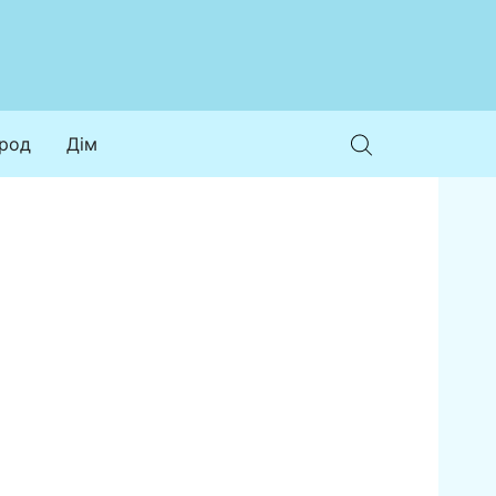
ород
Дім