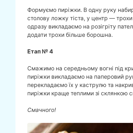
Формуємо пиріжки. В одну руку наби
столову ложку тіста, у центр — трох
одразу викладаємо на розігріту пател
додати трохи більше борошна.
Етап № 4
Смажимо на середньому вогні під кри
пиріжки викладаємо на паперовий руш
перекладаємо їх у каструлю та накр
пиріжки краще теплими зі склянкою с
Смачного!