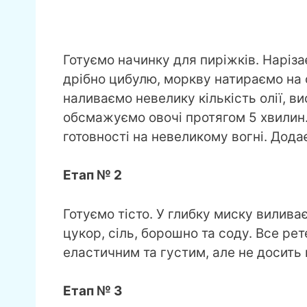
Готуємо начинку для пиріжків. Наріз
дрібно цибулю, моркву натираємо на с
наливаємо невелику кількість олії, в
обсмажуємо овочі протягом 5 хвилин.
готовності на невеликому вогні. Дода
Етап № 2
Готуємо тісто. У глибку миску вилив
цукор, сіль, борошно та соду. Все ре
еластичним та густим, але не досить
Етап № 3