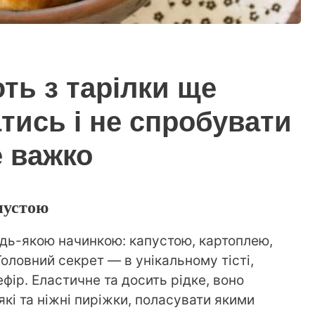
ть з тарілки ще
тись і не спробувати
е важко
пустою
удь-якою начинкою: капустою, картоплею,
оловний секрет — в унікальному тісті,
фір. Еластичне та досить рідке, воно
кі та ніжні пиріжки, поласувати якими