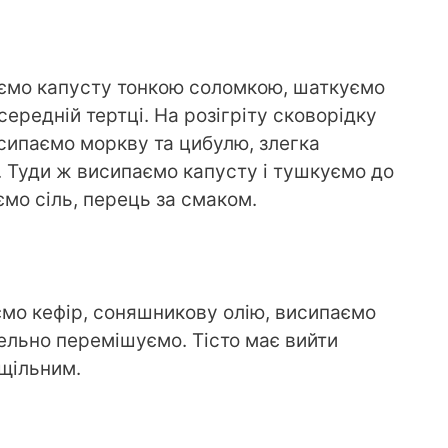
аємо капусту тонкою соломкою, шаткуємо
ередній тертці. На розігріту сковорідку
исипаємо моркву та цибулю, злегка
 Туди ж висипаємо капусту і тушкуємо до
ємо сіль, перець за смаком.
аємо кефір, соняшникову олію, висипаємо
тельно перемішуємо. Тісто має вийти
 щільним.