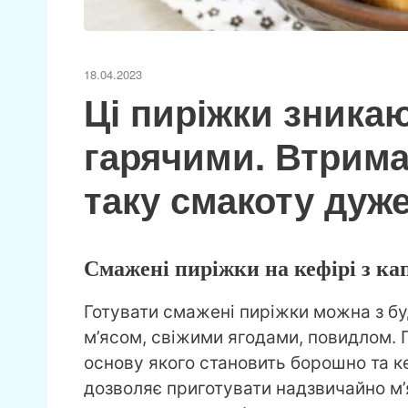
18.04.2023
Ці пиріжки зникаю
гарячими. Втрима
таку смакоту дуж
Смажені пиріжки на кефірі з ка
Готувати смажені пиріжки можна з б
м’ясом, свіжими ягодами, повидлом. Г
основу якого становить борошно та ке
дозволяє приготувати надзвичайно м’я