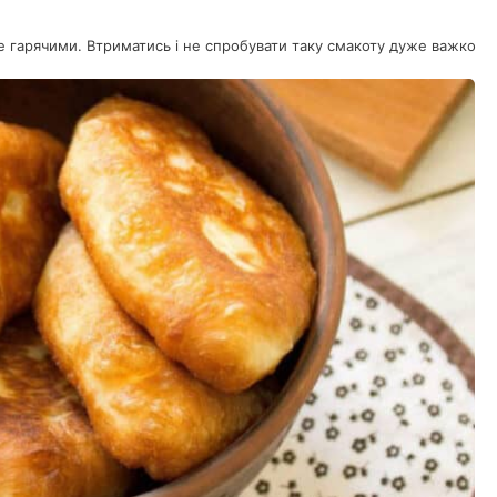
ще гарячими. Втриматись і не спробувати таку смакоту дуже важко