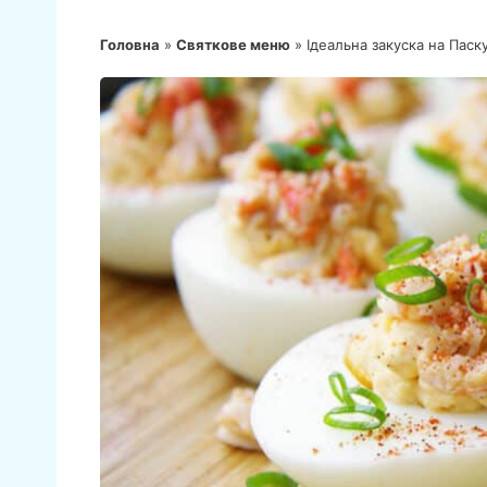
Головна
»
Святкове меню
»
Ідеальна закуска на Паск