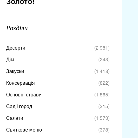
Золото!
Розділи
Десерти
(2 981)
Дім
(243)
Закуски
(1 418)
Консервація
(822)
Основні страви
(1 865)
Сад і город
(315)
Салати
(1 573)
Святкове меню
(378)