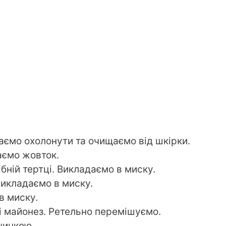
аємо охолонути та очищаємо від шкірки.
аємо жовток.
бній тертці. Викладаємо в миску.
викладаємо в миску.
в миску.
 і майонез. Ретельно перемішуємо.
чинкою.