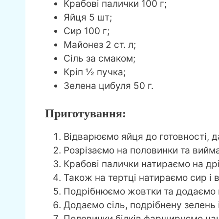
Крабові палички 100 г;
Яйця 5 шт;
Сир 100 г;
Майонез 2 ст. л;
Сіль за смаком;
Кріп ½ пучка;
Зелена цибуля 50 г.
Приготування:
Відварюємо яйця до готовності, д
Розрізаємо на половинки та вийм
Крабові палички натираємо на дрі
Також на тертці натираємо сир і 
Подрібнюємо жовтки та додаємо 
Додаємо сіль, подрібнену зелень
Половинки білків фаршируємо на