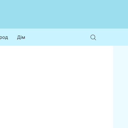
ород
Дім