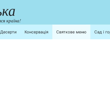
ька
ся країна!
Десерти
Консервація
Святкове меню
Сад і г