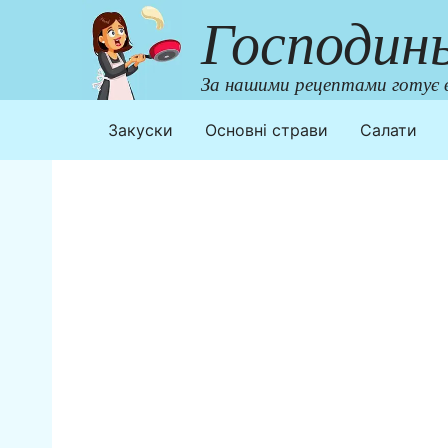
Перейти
Господин
до
контенту
За нашими рецептами готує в
Закуски
Основні страви
Салати