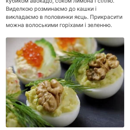
кубиком авокадо, соком лимона і сіллю.
Виделкою розминаємо до кашки і
викладаємо в половинки яєць. Прикрасити
можна волоськими горіхами і зеленню.