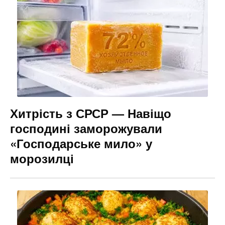
Хитрість з СРСР — Навіщо
господині заморожували
«Господарське мило» у
морозилці