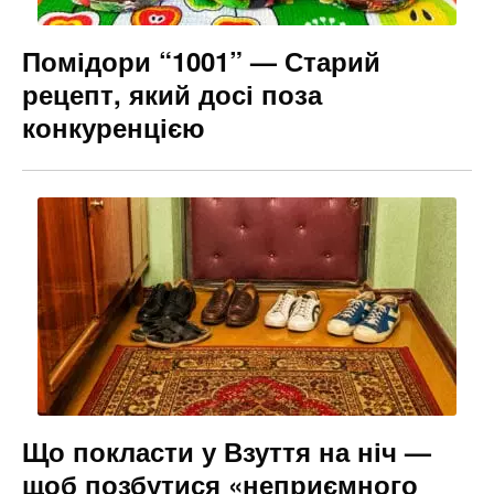
Помідори “1001” — Старий
рецепт, який досі поза
конкуренцією
Що покласти у Взуття на ніч —
щоб позбутися «неприємного