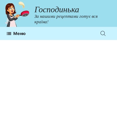
Перейти
Господинька
до
За нашими рецептами готує вся
контенту
країна!
Меню