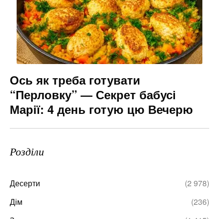
Ось як треба готувати
“Перловку” — Секрет бабусі
Марії: 4 день готую цю Вечерю
Розділи
Десерти
(2 978)
Дім
(236)