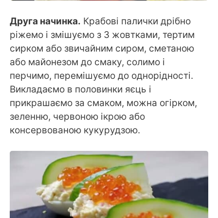
Друга начинка.
Крабові палички дрібно
ріжемо і змішуємо з 3 жовтками, тертим
сирком або звичайним сиром, сметаною
або майонезом до смаку, солимо і
перчимо, перемішуємо до однорідності.
Викладаємо в половинки яєць і
прикрашаємо за смаком, можна огірком,
зеленню, червоною ікрою або
консервованою кукурудзою.