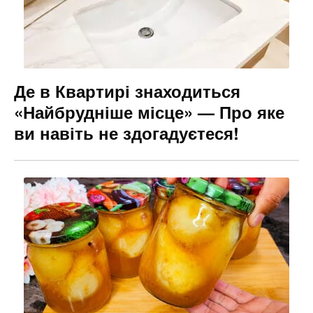
k
er
Де в Квартирі знаходиться
«Найбрудніше місце» — Про яке
ви навіть не здогадуєтеся!