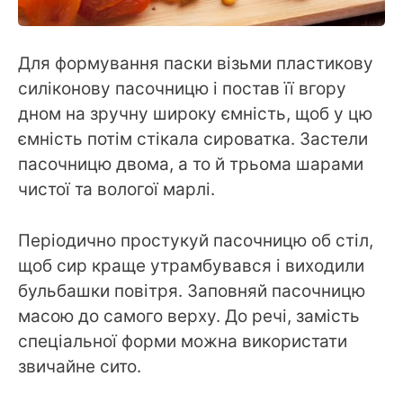
Для формування паски візьми пластикову
силіконову пасочницю і постав її вгору
дном на зручну широку ємність, щоб у цю
ємність потім стікала сироватка. Застели
пасочницю двома, а то й трьома шарами
чистої та вологої марлі.
Періодично простукуй пасочницю об стіл,
щоб сир краще утрамбувався і виходили
бульбашки повітря. Заповняй пасочницю
масою до самого верху. До речі, замість
спеціальної форми можна використати
звичайне сито.