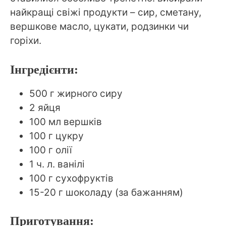
найкращі свіжі продукти – сир, сметану,
вершкове масло, цукати, родзинки чи
горіхи.
Інгредієнти:
500 г жирного сиру
2 яйця
100 мл вершків
100 г цукру
100 г олії
1 ч. л. ванілі
100 г сухофруктів
15-20 г шоколаду (за бажанням)
Приготування: