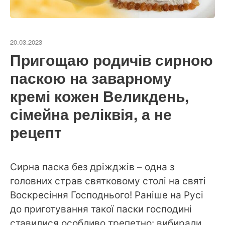
20.03.2023
Пригощаю родичів сирною
паскою на заварному
кремі кожен Великдень,
сімейна реліквія, а не
рецепт
Сирна паска без дріжджів – одна з
головних страв святковому столі на святі
Воскресіння Господнього! Раніше на Русі
до приготування такої паски господині
ставилися особливо трепетно: вибирали