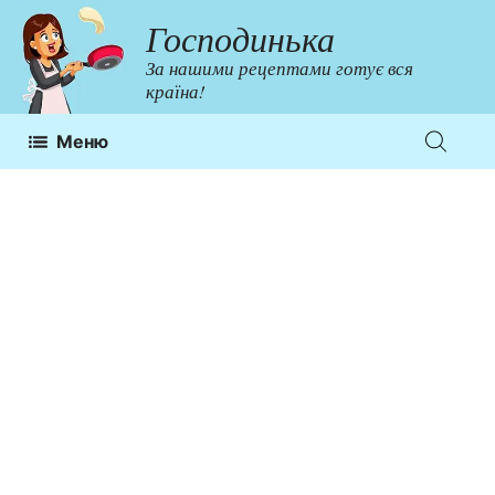
Перейти
Господинька
до
За нашими рецептами готує вся
контенту
країна!
Меню